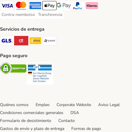
Visa Payment Method
Mastercard Payment Method
American Express Payment Method
Apple Pay Payment Method
Google Pay Payment Method
PayPal Payment Method
Klarna Payment Method
Contra-reembolso
Transferencia
Contra-reembolso Payment Method
Transferencia Payment Method
Servicios de entrega
GLS Shipping Method
CTTExpress Shipping Method
InPost Shipping Method
paack Shipping Method
Pago seguro
Security
Security
Quiénes somos
Empleo
Corporate Website
Aviso Legal
Condiciones comerciales generales
DSA
Formulario de desistimiento
Contacto
Gastos de envío y plazo de entrega
Formas de pago