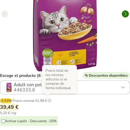
Precio total de
los mismos
Escoge el producto (6 opciones)
% Descuentos disponibles
artículos si se
compran de
Adult con pollo (2 x 3,8 kg)
forma individual
446333.8
-5.93%
Precio normal
41,98 €
39,49 €
5,20 € / kg
Activar cupón - Descuento -20%