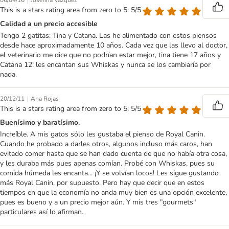
|
06/04/16
Josefina Vazquez
This is a stars rating area from zero to 5: 5/5
Calidad a un precio accesible
Tengo 2 gatitas: Tina y Catana. Las he alimentado con estos piensos
desde hace aproximadamente 10 años. Cada vez que las llevo al doctor,
el veterinario me dice que no podrían estar mejor, tina tiene 17 años y
Catana 12! les encantan sus Whiskas y nunca se los cambiaría por
nada.
|
20/12/11
Ana Rojas
This is a stars rating area from zero to 5: 5/5
Buenísimo y baratísimo.
Increíble. A mis gatos sólo les gustaba el pienso de Royal Canin.
Cuando he probado a darles otros, algunos incluso más caros, han
evitado comer hasta que se han dado cuenta de que no había otra cosa,
y les duraba más pues apenas comían. Probé con Whiskas, pues su
comida húmeda les encanta... ¡Y se volvían locos! Les sigue gustando
más Royal Canin, por supuesto. Pero hay que decir que en estos
tiempos en que la economía no anda muy bien es una opción excelente,
pues es bueno y a un precio mejor aún. Y mis tres "gourmets"
particulares así lo afirman.