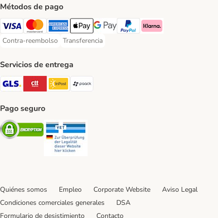
Métodos de pago
Visa Payment Method
Mastercard Payment Method
American Express Payment Method
Apple Pay Payment Method
Google Pay Payment Method
PayPal Payment Method
Klarna Payment Method
Contra-reembolso
Transferencia
Contra-reembolso Payment Method
Transferencia Payment Method
Servicios de entrega
GLS Shipping Method
CTTExpress Shipping Method
InPost Shipping Method
paack Shipping Method
Pago seguro
Security
Security
Quiénes somos
Empleo
Corporate Website
Aviso Legal
Condiciones comerciales generales
DSA
Formulario de desistimiento
Contacto