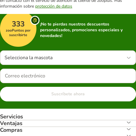
en contacto con el servicio de atención al cliente de zooplus. Más
información sobre
protección de datos
333
¡No te pierdas nuestros descuentos
personalizados, promociones especiales y
zooPuntos por
suscribirte
novedades!
Selecciona la mascota
Suscríbete ahora
Servicios
Ventajas
Compras