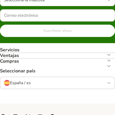
Selecciona la mascota
Suscríbete ahora
Servicios
Ventajas
Compras
Seleccionar país
España / es