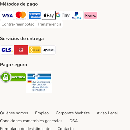
Métodos de pago
Visa Payment Method
Mastercard Payment Method
American Express Payment Method
Apple Pay Payment Method
Google Pay Payment Method
PayPal Payment Method
Klarna Payment Method
Contra-reembolso
Transferencia
Contra-reembolso Payment Method
Transferencia Payment Method
Servicios de entrega
GLS Shipping Method
CTTExpress Shipping Method
InPost Shipping Method
paack Shipping Method
Pago seguro
Security
Security
Quiénes somos
Empleo
Corporate Website
Aviso Legal
Condiciones comerciales generales
DSA
Formulario de desistimiento
Contacto