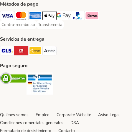
Métodos de pago
Visa Payment Method
Mastercard Payment Method
American Express Payment Method
Apple Pay Payment Method
Google Pay Payment Method
PayPal Payment Method
Klarna Payment Method
Contra-reembolso
Transferencia
Contra-reembolso Payment Method
Transferencia Payment Method
Servicios de entrega
GLS Shipping Method
CTTExpress Shipping Method
InPost Shipping Method
paack Shipping Method
Pago seguro
Security
Security
Quiénes somos
Empleo
Corporate Website
Aviso Legal
Condiciones comerciales generales
DSA
Formulario de desistimiento
Contacto