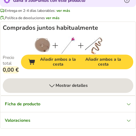
Gana 5 zooPuntos con este producto
Entrega en 2-4 días laborables:
ver más
Política de devoluciones
ver más
Comprados juntos habitualmente
Precio
Añadir ambos a la
Añadir ambos a la
total
cesta
cesta
0,00 €
Mostrar detalles
Ficha de producto
Valoraciones