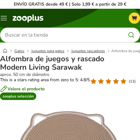
ENVÍO GRATIS desde 49 € | Solo 1,99 € a partir de 29 €
Menú
Buscar
productos
Gatos
Juguetes para gatos
Juguetes rascadores
Alfombra de jue
Alfombra de juegos y rascado
Modern Living Sarawak
aprox. 50 cm de diámetro
This is a stars rating area from zero to 5: 4.8/5
(
11
)
Valora el producto
zooplus selección