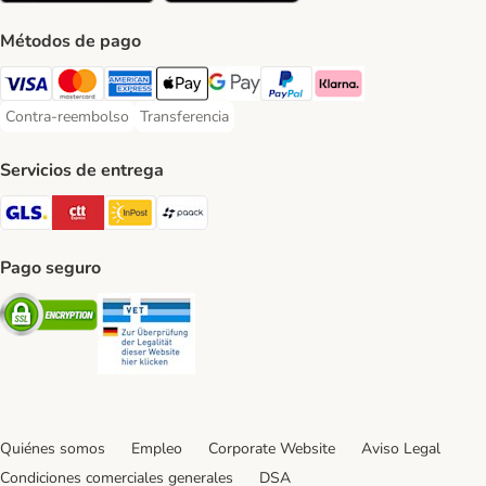
Métodos de pago
Visa Payment Method
Mastercard Payment Method
American Express Payment Method
Apple Pay Payment Method
Google Pay Payment Method
PayPal Payment Method
Klarna Payment Method
Contra-reembolso
Transferencia
Contra-reembolso Payment Method
Transferencia Payment Method
Servicios de entrega
GLS Shipping Method
CTTExpress Shipping Method
InPost Shipping Method
paack Shipping Method
Pago seguro
Security
Security
Quiénes somos
Empleo
Corporate Website
Aviso Legal
Condiciones comerciales generales
DSA