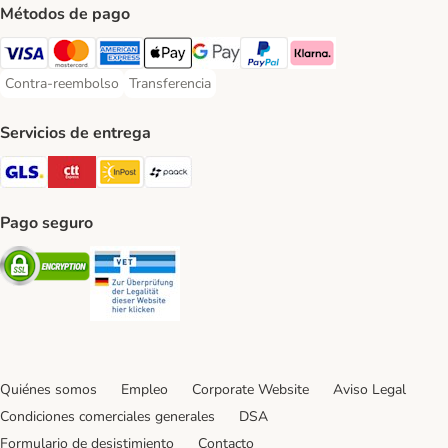
Métodos de pago
Visa Payment Method
Mastercard Payment Method
American Express Payment Method
Apple Pay Payment Method
Google Pay Payment Method
PayPal Payment Method
Klarna Payment Method
Contra-reembolso
Transferencia
Contra-reembolso Payment Method
Transferencia Payment Method
Servicios de entrega
GLS Shipping Method
CTTExpress Shipping Method
InPost Shipping Method
paack Shipping Method
Pago seguro
Security
Security
Quiénes somos
Empleo
Corporate Website
Aviso Legal
Condiciones comerciales generales
DSA
Formulario de desistimiento
Contacto