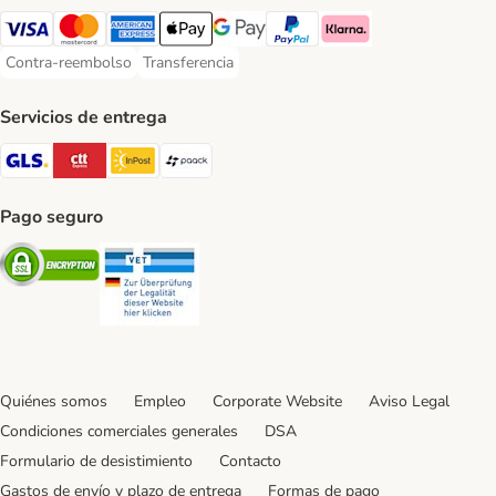
Visa Payment Method
Mastercard Payment Method
American Express Payment Method
Apple Pay Payment Method
Google Pay Payment Method
PayPal Payment Method
Klarna Payment Method
Contra-reembolso
Transferencia
Contra-reembolso Payment Method
Transferencia Payment Method
Servicios de entrega
GLS Shipping Method
CTTExpress Shipping Method
InPost Shipping Method
paack Shipping Method
Pago seguro
Security
Security
Quiénes somos
Empleo
Corporate Website
Aviso Legal
Condiciones comerciales generales
DSA
Formulario de desistimiento
Contacto
Gastos de envío y plazo de entrega
Formas de pago