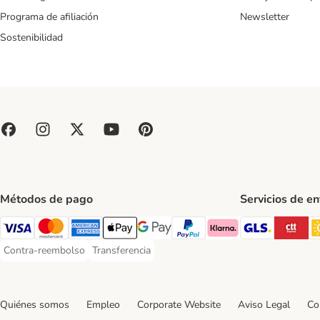
Programa de afiliación
Newsletter
Sostenibilidad
Métodos de pago
Servicios de e
GLS Ship
CT
Visa Payment Method
Mastercard Payment Method
American Express Payment Method
Apple Pay Payment Method
Google Pay Payment Method
PayPal Payment Method
Klarna Payment Method
Contra-reembolso
Transferencia
Contra-reembolso Payment Method
Transferencia Payment Method
Quiénes somos
Empleo
Corporate Website
Aviso Legal
Co