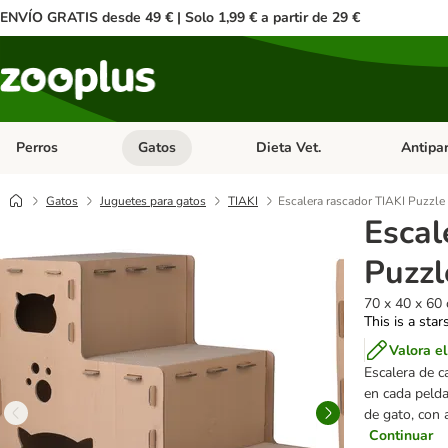
ENVÍO GRATIS desde 49 € | Solo 1,99 € a partir de 29 €
Perros
Gatos
Dieta Vet.
Antipar
Menú de categoria abierto: Perros
Menú de categoria abierto: Gatos
Menú de ca
Gatos
Juguetes para gatos
TIAKI
Escalera rascador TIAKI Puzzle
Escal
Puzzl
70 x 40 x 60 
This is a star
Valora e
Escalera de c
en cada peld
de gato, con 
Continuar