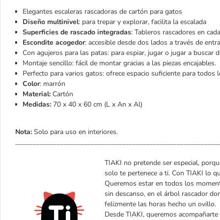
Elegantes escaleras rascadoras de cartón para gatos
Diseño multinivel
: para trepar y explorar, facilita la escalada
Superficies de rascado integradas
: Tableros rascadores en cada
Escondite acogedor
: accesible desde dos lados a través de ent
Con agujeros para las patas: para espiar, jugar o jugar a buscar 
Montaje sencillo: fácil de montar gracias a las piezas encajables.
Perfecto para varios gatos: ofrece espacio suficiente para todos 
Color
: marrón
Material:
Cartón
Medidas:
70 x 40 x 60 cm (L x An x Al)
Nota:
Solo para uso en interiores.
___________________________________________________________
TIAKI no pretende ser especial, porque
solo te pertenece a ti. Con TIAKI lo q
Queremos estar en todos los momento
sin descanso, en el árbol rascador don
felizmente las horas hecho un ovillo.
Desde TIAKI, queremos acompañarte ta