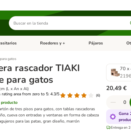
Buscar
productos
asitarios
Roedores y +
Pájaros
Ot
tegoria abierto: Dieta Vet.
Menú de categoria abierto: Antiparasitarios
Menú de categoria abierto
Menú 
 para gatos
era rascador TIAKI
70 x 
2196
e para gatos
20,49 €
cm (L x An x Al)
s rating area from zero to 5: 4.3/5
(
6
)
l producto
artón de tres pisos para gatos, con tablas rascadoras
Gana 
año, cueva con entradas y ventanas en forma de cabeza
produ
agujeros para las patas, gran diseño, marrón
Entrega en 2