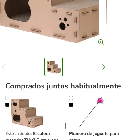
Comprados juntos habitualmente
Escalera rascador TIAKI Puzzle para gatos
Plumero de juguete para gatos
Este artículo
:
Escalera
Plumero de juguete para