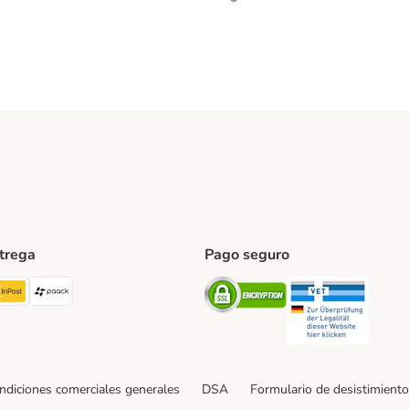
ntrega
Pago seguro
ping Method
TExpress Shipping Method
InPost Shipping Method
paack Shipping Method
Security
Securit
ndiciones comerciales generales
DSA
Formulario de desistimiento