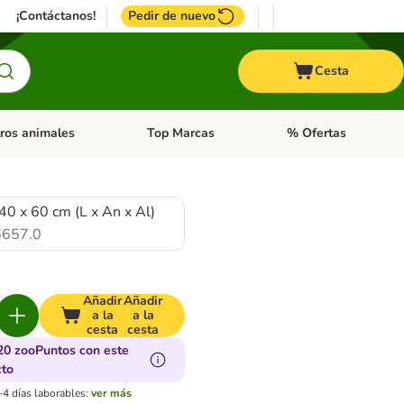
¡Contáctanos!
Pedir de nuevo
Cesta
ros animales
Top Marcas
% Ofertas
: Roedores y +
de categoria abierto: Pájaros
Menú de categoria abierto: Otros animales
Menú de categoria abie
40 x 60 cm (L x An x Al)
657.0
Añadir
Añadir
a la
a la
cesta
cesta
20 zooPuntos con este
cto
-4 días laborables:
ver más