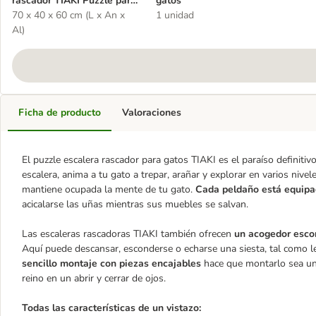
rascador TIAKI Puzzle para
gatos
gatos
70 x 40 x 60 cm (L x An x
1 unidad
Al)
Ficha de producto
Valoraciones
El puzzle escalera rascador para gatos TIAKI es el paraíso definitiv
escalera, anima a tu gato a trepar, arañar y explorar en varios nivel
mantiene ocupada la mente de tu gato.
Cada peldaño está equipa
acicalarse las uñas mientras sus muebles se salvan.
Las escaleras rascadoras TIAKI también ofrecen
un acogedor esco
Aquí puede descansar, esconderse o echarse una siesta, tal como le
sencillo montaje con piezas encajables
hace que montarlo sea un
reino en un abrir y cerrar de ojos.
Todas las características de un vistazo: