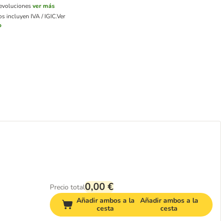
devoluciones
ver más
s incluyen IVA / IGIC.
Ver
o
0,00 €
Precio total
Añadir ambos a la
Añadir ambos a la
cesta
cesta