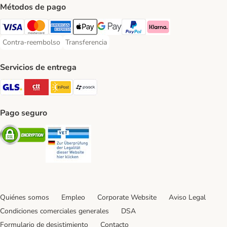
Métodos de pago
Visa Payment Method
Mastercard Payment Method
American Express Payment Method
Apple Pay Payment Method
Google Pay Payment Method
PayPal Payment Method
Klarna Payment Method
Contra-reembolso
Transferencia
Contra-reembolso Payment Method
Transferencia Payment Method
Servicios de entrega
GLS Shipping Method
CTTExpress Shipping Method
InPost Shipping Method
paack Shipping Method
Pago seguro
Security
Security
Quiénes somos
Empleo
Corporate Website
Aviso Legal
Condiciones comerciales generales
DSA
Formulario de desistimiento
Contacto