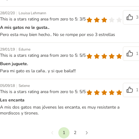
|
28/02/20
Louisa Lehmann
3
This is a stars rating area from zero to 5: 3/5
A mis gatos no le gusta..
Pero esta muy bien hecho.. No se rompe por eso 3 estrellas
|
29/01/19
Edurne
1
This is a stars rating area from zero to 5: 5/5
Buen juguete.
Para mi gato es la caña.. y si que baila!!!
|
05/09/18
Selene
1
This is a stars rating area from zero to 5: 5/5
Les encanta
A mis dos gatos mas jóvenes les encanta, es muy resistente a
mordiscos y tirones.
1
2
Anterior
Siguiente