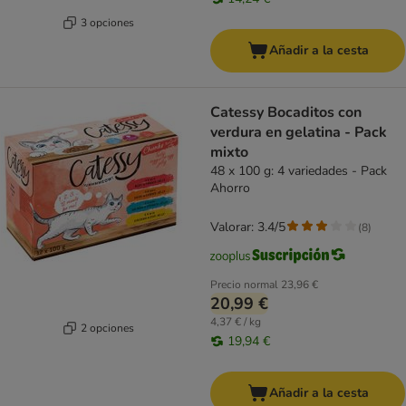
3 opciones
Añadir a la cesta
Catessy Bocaditos con
verdura en gelatina - Pack
mixto
48 x 100 g: 4 variedades - Pack
Ahorro
Valorar: 3.4/5
(
8
)
Precio normal
23,96 €
20,99 €
4,37 € / kg
2 opciones
19,94 €
Añadir a la cesta