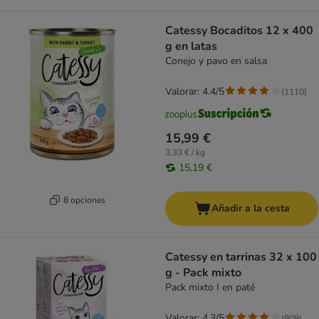
Catessy Bocaditos 12 x 400
g en latas
Conejo y pavo en salsa
Valorar: 4.4/5
(
1110
)
15,99 €
3,33 € / kg
15,19 €
8 opciones
Añadir a la cesta
Catessy en tarrinas 32 x 100
g - Pack mixto
Pack mixto I en paté
Valorar: 4.3/5
(
909
)