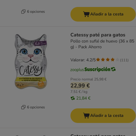
6 opciones
Añadir a la cesta
Catessy paté para gatos
Pollo con suflé de huevo (36 x 85
g) - Pack Ahorro
Valorar: 4.2/5
(
111
)
Precio normal
25,98 €
22,99 €
7,51 € / kg
21,84 €
6 opciones
Añadir a la cesta