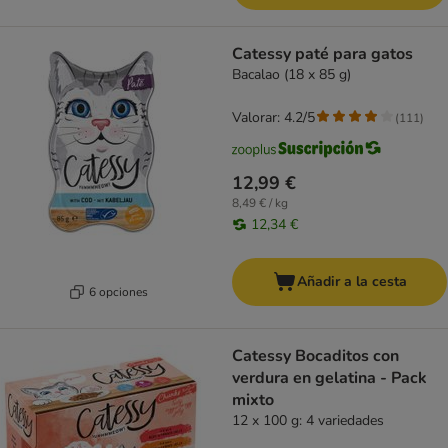
Catessy paté para gatos
Bacalao (18 x 85 g)
Valorar: 4.2/5
(
111
)
12,99 €
8,49 € / kg
12,34 €
Añadir a la cesta
6 opciones
Catessy Bocaditos con
verdura en gelatina - Pack
mixto
12 x 100 g: 4 variedades