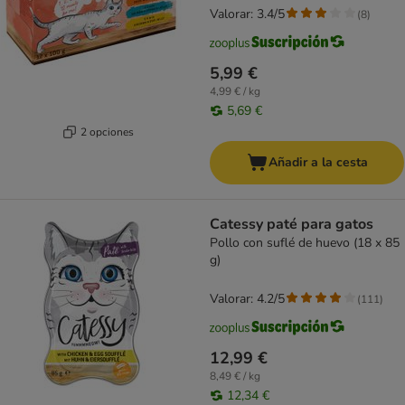
Valorar: 3.4/5
(
8
)
5,99 €
4,99 € / kg
5,69 €
2 opciones
Añadir a la cesta
Catessy paté para gatos
Pollo con suflé de huevo (18 x 85
g)
Valorar: 4.2/5
(
111
)
12,99 €
8,49 € / kg
12,34 €