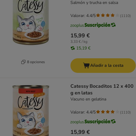
Salmón y trucha en salsa
Valorar: 4.4/5
(
1110
)
15,99 €
3,33 € / kg
15,19 €
8 opciones
Añadir a la cesta
Catessy Bocaditos 12 x 400
g en latas
Vacuno en gelatina
Valorar: 4.4/5
(
1110
)
15,99 €