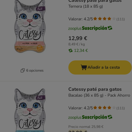
Catessy paté para gatos
Ternera (18 x 85 g)
Valorar: 4.2/5
(
111
)
12,99 €
8,49 € / kg
12,34 €
Añadir a la cesta
6 opciones
Catessy paté para gatos
Bacalao (36 x 85 g) - Pack Ahorro
Valorar: 4.2/5
(
111
)
Precio normal
25,98 €