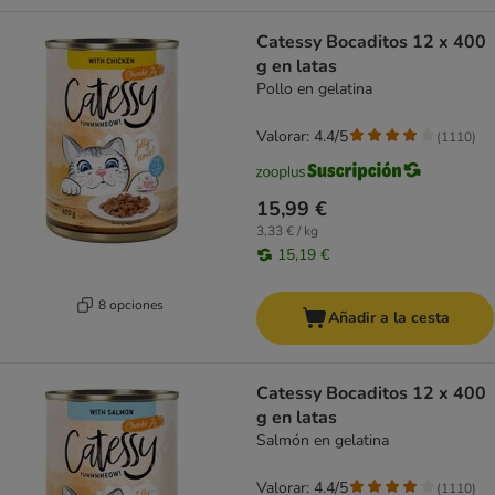
Catessy Bocaditos 12 x 400
g en latas
Pollo en gelatina
Valorar: 4.4/5
(
1110
)
15,99 €
3,33 € / kg
15,19 €
8 opciones
Añadir a la cesta
Catessy Bocaditos 12 x 400
g en latas
Salmón en gelatina
Valorar: 4.4/5
(
1110
)