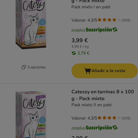
g - Pack mixto
Pack mixto I en paté
Valorar: 4.3/5
(
909
)
3,99 €
4,99 € / kg
3,79 €
3 opciones
Añadir a la cesta
Catessy en tarrinas 8 x 100
g - Pack mixto
Pack mixto II en paté
Valorar: 4.3/5
(
909
)