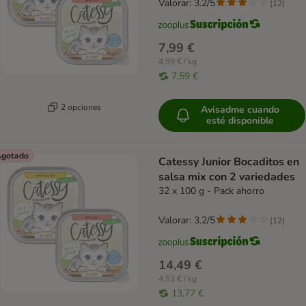
Valorar: 3.2/5
(
12
)
7,99 €
4,99 € / kg
7,59 €
2 opciones
Avisadme cuando
esté disponible
gotado
Catessy Junior Bocaditos en
salsa mix con 2 variedades
32 x 100 g - Pack ahorro
Valorar: 3.2/5
(
12
)
14,49 €
4,53 € / kg
13,77 €