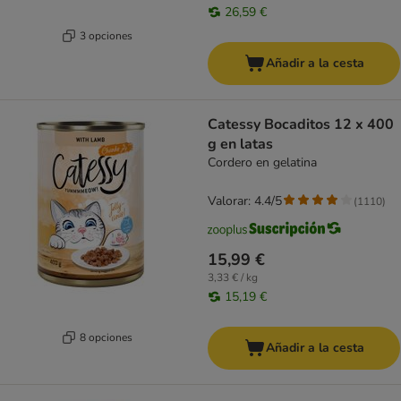
26,59 €
3 opciones
Añadir a la cesta
Catessy Bocaditos 12 x 400
g en latas
Cordero en gelatina
Valorar: 4.4/5
(
1110
)
15,99 €
3,33 € / kg
15,19 €
8 opciones
Añadir a la cesta