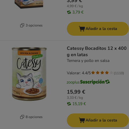
3,99 €
4,99 € / kg
3,79 €
3 opciones
Añadir a la cesta
Catessy Bocaditos 12 x 400
g en latas
Ternera y pollo en salsa
Valorar: 4.4/5
(
1110
)
15,99 €
3,33 € / kg
15,19 €
8 opciones
Añadir a la cesta