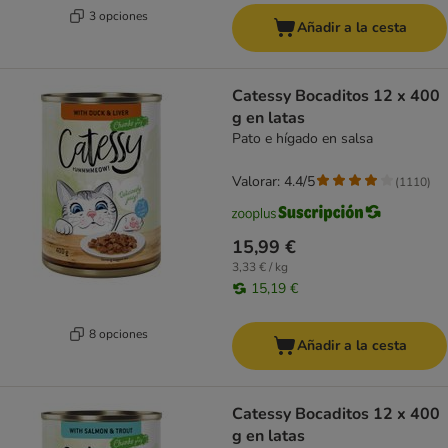
3 opciones
Añadir a la cesta
Catessy Bocaditos 12 x 400
g en latas
Pato e hígado en salsa
Valorar: 4.4/5
(
1110
)
15,99 €
3,33 € / kg
15,19 €
8 opciones
Añadir a la cesta
Catessy Bocaditos 12 x 400
g en latas