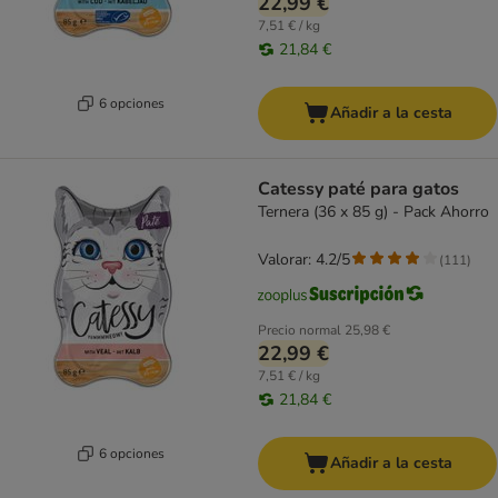
22,99 €
7,51 € / kg
21,84 €
6 opciones
Añadir a la cesta
Catessy paté para gatos
Ternera (36 x 85 g) - Pack Ahorro
Valorar: 4.2/5
(
111
)
Precio normal
25,98 €
22,99 €
7,51 € / kg
21,84 €
6 opciones
Añadir a la cesta