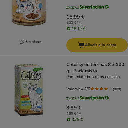
15,99 €
3,33 € / kg
15,19 €
8 opciones
Añadir a la cesta
Catessy en tarrinas 8 x 100
g - Pack mixto
Pack mixto bocaditos en salsa
Valorar: 4.3/5
(
909
)
3,99 €
4,99 € / kg
3,79 €