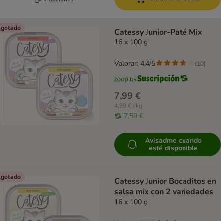
gotado
Catessy Junior-Paté Mix
16 x 100 g
Valorar: 4.4/5
(
10
)
7,99 €
4,99 € / kg
7,59 €
Avisadme cuando
esté disponible
gotado
Catessy Junior Bocaditos en
salsa mix con 2 variedades
16 x 100 g