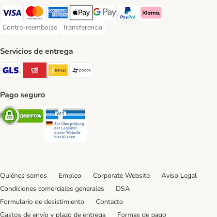
Visa Payment Method
Mastercard Payment Method
American Express Payment Method
Apple Pay Payment Method
Google Pay Payment Method
PayPal Payment Method
Klarna Payment Method
Contra-reembolso
Transferencia
Contra-reembolso Payment Method
Transferencia Payment Method
Servicios de entrega
GLS Shipping Method
CTTExpress Shipping Method
InPost Shipping Method
paack Shipping Method
Pago seguro
Security
Security
Quiénes somos
Empleo
Corporate Website
Aviso Legal
Condiciones comerciales generales
DSA
Formulario de desistimiento
Contacto
Gastos de envío y plazo de entrega
Formas de pago