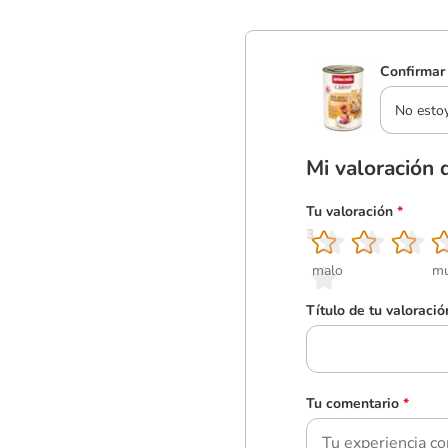
Confirmar 
No esto
Mi valoración 
Tu valoración
*
1
2
3
4
5
malo
mu
Título de tu valoració
Tu comentario
*