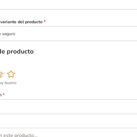
variante del producto
*
y seguro
de producto
y bueno
n
*