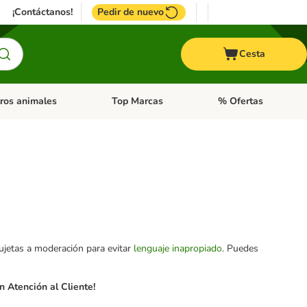
¡Contáctanos!
Pedir de nuevo
Cesta
ros animales
Top Marcas
% Ofertas
: Roedores y +
de categoria abierto: Pájaros
Menú de categoria abierto: Otros animales
Menú de categoria abie
sujetas a moderación para evitar
lenguaje inapropiado
. Puedes
 Atención al Cliente!