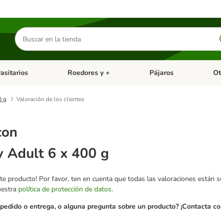
Buscar
productos
asitarios
Roedores y +
Pájaros
Ot
tegoria abierto: Dieta Vet.
Menú de categoria abierto: Antiparasitarios
Menú de categoria abierto
Menú 
0 g
Valoración de los clientes
con
 Adult 6 x 400 g
te producto! Por favor, ten en cuenta que todas las valoraciones están 
uestra
política de protección de datos
.
pedido o entrega, o alguna pregunta sobre un producto? ¡Contacta con