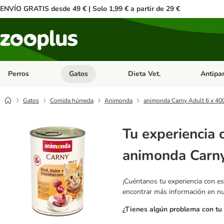
ENVÍO GRATIS desde 49 € | Solo 1,99 € a partir de 29 €
Perros
Gatos
Dieta Vet.
Antipar
Menú de categoria abierto: Perros
Menú de categoria abierto: Gatos
Menú de ca
Gatos
Comida húmeda
Animonda
animonda Carny Adult 6 x 40
Tu experiencia 
animonda Carny
¡Cuéntanos tu experiencia con es
encontrar más información en n
¿Tienes algún problema con tu 