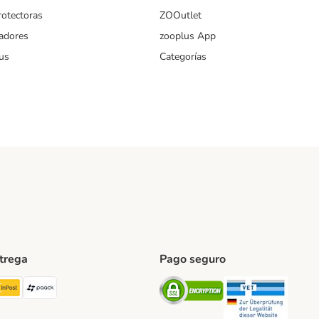
rotectoras
ZOOutlet
iadores
zooplus App
us
Categorías
ntrega
Pago seguro
ping Method
TExpress Shipping Method
InPost Shipping Method
paack Shipping Method
Security
Securit