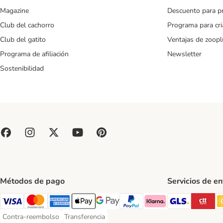
Magazine
Descuento para p
Club del cachorro
Programa para cr
Club del gatito
Ventajas de zoopl
Programa de afiliación
Newsletter
Sostenibilidad
Métodos de pago
Servicios de e
GLS Ship
CT
Visa Payment Method
Mastercard Payment Method
American Express Payment Method
Apple Pay Payment Method
Google Pay Payment Method
PayPal Payment Method
Klarna Payment Method
Contra-reembolso
Transferencia
Contra-reembolso Payment Method
Transferencia Payment Method