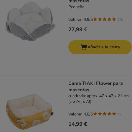
mascotas
Pequeña
Valorar: 4.9/5
(
20
)
27,99 €
Añadir a la cesta
Cama TIAKI Flower para
mascotas
cuadrada: aprox. 47 x 47 x 21 cm
(L x An x Al)
Valorar: 4.8/5
(
4
)
14,99 €