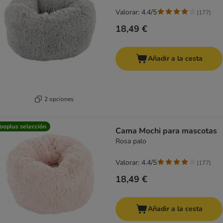
Valorar: 4.4/5
(
177
)
18,49 €
Añadir a la cesta
2 opciones
ooplus selección
Cama Mochi para mascotas
Rosa palo
Valorar: 4.4/5
(
177
)
18,49 €
Añadir a la cesta