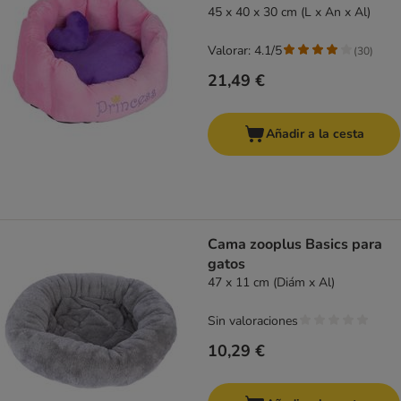
45 x 40 x 30 cm (L x An x Al)
Valorar: 4.1/5
(
30
)
21,49 €
Añadir a la cesta
Cama zooplus Basics para
gatos
47 x 11 cm (Diám x Al)
Sin valoraciones
10,29 €