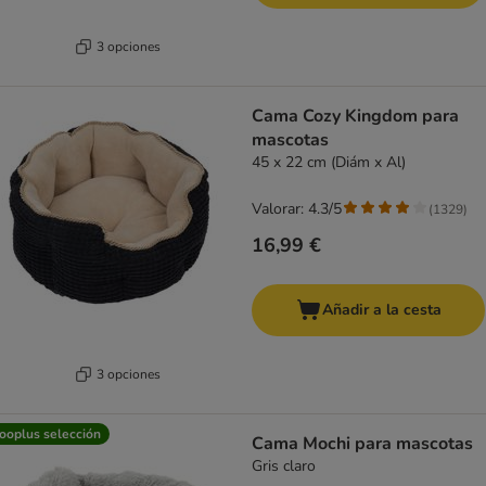
3 opciones
Cama Cozy Kingdom para
mascotas
45 x 22 cm (Diám x Al)
Valorar: 4.3/5
(
1329
)
16,99 €
Añadir a la cesta
3 opciones
ooplus selección
Cama Mochi para mascotas
Gris claro