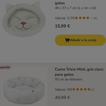
gatos
48 x 37 x 7 cm (L x An x Al)
Valorar: 3.7/5
(
6
)
15,99 €
Añadir a la cesta
gotado
Cama Trixie Mimi, gris claro
para gatos
50 cm de diámetro
Valorar: 5/5
(
1
)
40,99 €