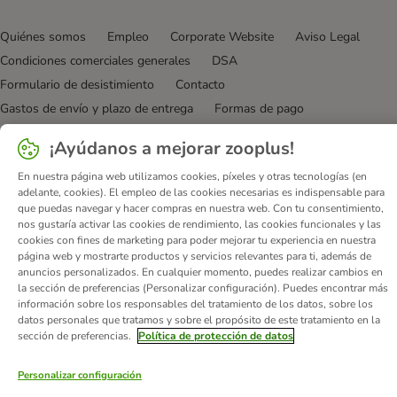
Quiénes somos
Empleo
Corporate Website
Aviso Legal
Condiciones comerciales generales
DSA
Formulario de desistimiento
Contacto
Gastos de envío y plazo de entrega
Formas de pago
Programa de afiliación
Protección de datos
¡Ayúdanos a mejorar zooplus!
Declaración de accesibilidad
En nuestra página web utilizamos cookies, píxeles y otras tecnologías (en
© zooplus SE
2026
adelante, cookies). El empleo de las cookies necesarias es indispensable para
que puedas navegar y hacer compras en nuestra web. Con tu consentimiento,
nos gustaría activar las cookies de rendimiento, las cookies funcionales y las
cookies con fines de marketing para poder mejorar tu experiencia en nuestra
página web y mostrarte productos y servicios relevantes para ti, además de
anuncios personalizados. En cualquier momento, puedes realizar cambios en
la sección de preferencias (Personalizar configuración). Puedes encontrar más
información sobre los responsables del tratamiento de los datos, sobre los
datos personales que tratamos y sobre el propósito de este tratamiento en la
sección de preferencias.
Política de protección de datos
Personalizar configuración