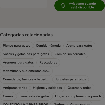
Avisadme cuando
esté disponible
Categorías relacionadas
Pienso para gatos
Comida húmeda
Arena para gatos
Snacks y golosinas para gatos
Comida sin cereales
Areneros para gatos
Rascadores
Vitaminas y suplementos dietéticos
Comederos, fuentes y bebederos
Juguetes para gatos
Antiparasitarios
Higiene y cuidados
Gateras y redes
Camas
Transporte de gatos
Hogar y complementos para ti
COLECCIÓN WARNER BROS
Gatitos
Gatos sénior