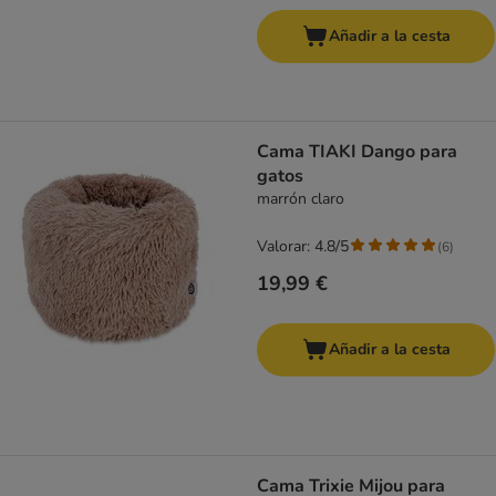
Añadir a la cesta
Cama TIAKI Dango para
gatos
marrón claro
Valorar: 4.8/5
(
6
)
19,99 €
Añadir a la cesta
Cama Trixie Mijou para