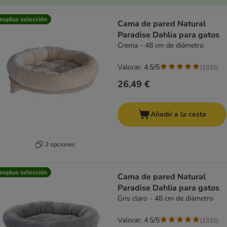
ooplus selección
Cama de pared Natural
Paradise Dahlia para gatos
Crema - 48 cm de diámetro
Valorar: 4.5/5
(
1331
)
26,49 €
Añadir a la cesta
2 opciones
ooplus selección
Cama de pared Natural
Paradise Dahlia para gatos
Gris claro - 48 cm de diámetro
Valorar: 4.5/5
(
1331
)