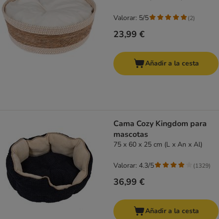
Valorar: 5/5
(
2
)
23,99 €
Añadir a la cesta
Cama Cozy Kingdom para
mascotas
75 x 60 x 25 cm (L x An x Al)
Valorar: 4.3/5
(
1329
)
36,99 €
Añadir a la cesta