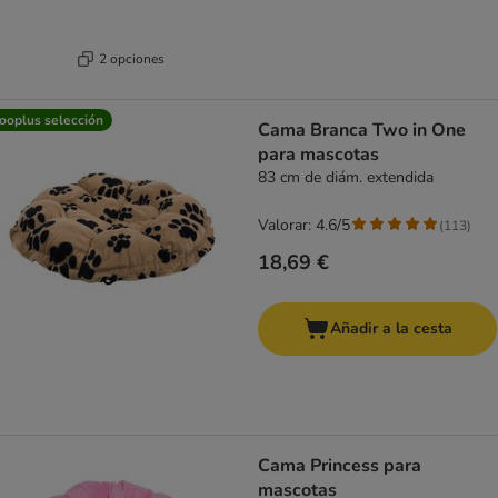
2 opciones
ooplus selección
Cama Branca Two in One
para mascotas
83 cm de diám. extendida
Valorar: 4.6/5
(
113
)
18,69 €
Añadir a la cesta
Cama Princess para
mascotas