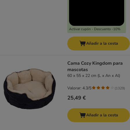
Activar cupón - Descuento -10%
Añadir a la cesta
Cama Cozy Kingdom para
mascotas
60 x 55 x 22 cm (L x An x Al)
Valorar: 4.3/5
(
1329
)
25,49 €
Añadir a la cesta