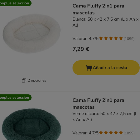
product items have been changed
ooplus selección
Cama Fluffy 2in1 para
mascotas
Blanca: 50 x 42 x 7,5 cm (L x An x
Al)
Valorar: 4.7/5
(
1099
)
7,29 €
Añadir a la cesta
2 opciones
ooplus selección
Cama Fluffy 2in1 para
mascotas
Verde oscuro: 50 x 42 x 7,5 cm (L
x An x Al)
Valorar: 4.7/5
(
1099
)