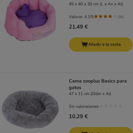
45 x 40 x 30 cm (L x An x Al)
Valorar: 4.1/5
(
30
)
21,49 €
Añadir a la cesta
Cama zooplus Basics para
gatos
47 x 11 cm (Diám x Al)
Sin valoraciones
10,29 €