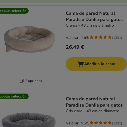
ooplus selección
Cama de pared Natural
Paradise Dahlia para gatos
Crema - 48 cm de diámetro
Valorar: 4.5/5
(
1331
)
26,49 €
Añadir a la cesta
2 opciones
ooplus selección
Cama de pared Natural
Paradise Dahlia para gatos
Gris claro - 48 cm de diámetro
Valorar: 4.5/5
(
1331
)