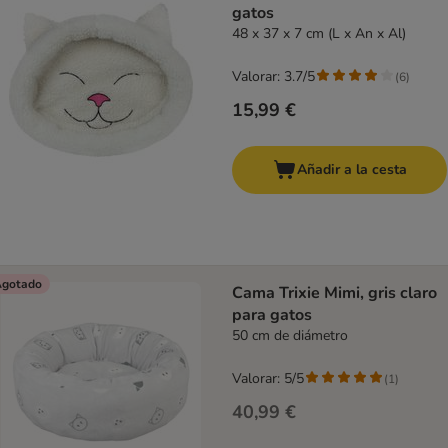
gatos
48 x 37 x 7 cm (L x An x Al)
Valorar: 3.7/5
(
6
)
15,99 €
Añadir a la cesta
gotado
Cama Trixie Mimi, gris claro
para gatos
50 cm de diámetro
Valorar: 5/5
(
1
)
40,99 €