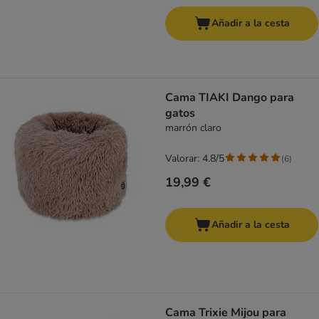
Añadir a la cesta
Cama TIAKI Dango para
gatos
marrón claro
Valorar: 4.8/5
(
6
)
19,99 €
Añadir a la cesta
Cama Trixie Mijou para