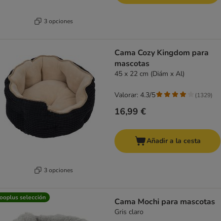
3 opciones
Cama Cozy Kingdom para
mascotas
45 x 22 cm (Diám x Al)
Valorar: 4.3/5
(
1329
)
16,99 €
Añadir a la cesta
3 opciones
ooplus selección
Cama Mochi para mascotas
Gris claro