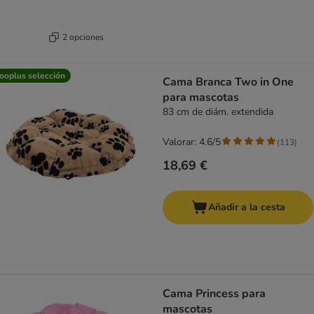
2 opciones
ooplus selección
Cama Branca Two in One
para mascotas
83 cm de diám. extendida
Valorar: 4.6/5
(
113
)
18,69 €
Añadir a la cesta
Cama Princess para
mascotas