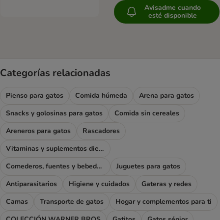
Avisadme cuando
esté disponible
Categorías relacionadas
Pienso para gatos
Comida húmeda
Arena para gatos
Snacks y golosinas para gatos
Comida sin cereales
Areneros para gatos
Rascadores
Vitaminas y suplementos dietéticos
Comederos, fuentes y bebederos
Juguetes para gatos
Antiparasitarios
Higiene y cuidados
Gateras y redes
Camas
Transporte de gatos
Hogar y complementos para ti
COLECCIÓN WARNER BROS
Gatitos
Gatos sénior