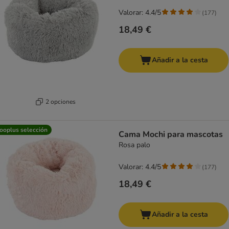
Valorar: 4.4/5
(
177
)
18,49 €
Añadir a la cesta
2 opciones
ooplus selección
Cama Mochi para mascotas
Rosa palo
Valorar: 4.4/5
(
177
)
18,49 €
Añadir a la cesta