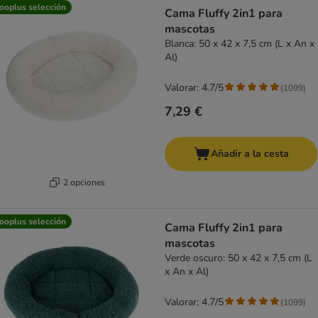
product items have been changed
ooplus selección
Cama Fluffy 2in1 para
mascotas
Blanca: 50 x 42 x 7,5 cm (L x An x
Al)
Valorar: 4.7/5
(
1099
)
7,29 €
Añadir a la cesta
2 opciones
ooplus selección
Cama Fluffy 2in1 para
mascotas
Verde oscuro: 50 x 42 x 7,5 cm (L
x An x Al)
Valorar: 4.7/5
(
1099
)