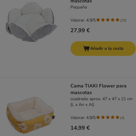
mascotas
Pequeña
Valorar: 4.9/5
(
20
)
27,99 €
Añadir a la cesta
Cama TIAKI Flower para
mascotas
cuadrada: aprox. 47 x 47 x 21 cm
(L x An x Al)
Valorar: 4.8/5
(
4
)
14,99 €