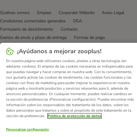
Quiénes somos
Empleo
Corporate Website
Aviso Legal
Condiciones comerciales generales
DSA
Formulario de desistimiento
Contacto
Gastos de envío y plazo de entrega
Formas de pago
Programa de afiliación
Protección de datos
¡Ayúdanos a mejorar zooplus!
Declaración de accesibilidad
En nuestra página web utilizamos cookies, píxeles y otras tecnologías (en
© zooplus SE
2026
adelante, cookies). El empleo de las cookies necesarias es indispensable para
que puedas navegar y hacer compras en nuestra web. Con tu consentimiento,
nos gustaría activar las cookies de rendimiento, las cookies funcionales y las
cookies con fines de marketing para poder mejorar tu experiencia en nuestra
página web y mostrarte productos y servicios relevantes para ti, además de
anuncios personalizados. En cualquier momento, puedes realizar cambios en
la sección de preferencias (Personalizar configuración). Puedes encontrar más
información sobre los responsables del tratamiento de los datos, sobre los
datos personales que tratamos y sobre el propósito de este tratamiento en la
sección de preferencias.
Política de protección de datos
Personalizar configuración