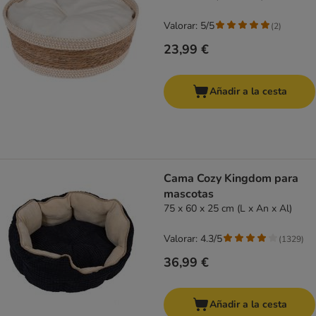
Valorar: 5/5
(
2
)
23,99 €
Añadir a la cesta
Cama Cozy Kingdom para
mascotas
75 x 60 x 25 cm (L x An x Al)
Valorar: 4.3/5
(
1329
)
36,99 €
Añadir a la cesta