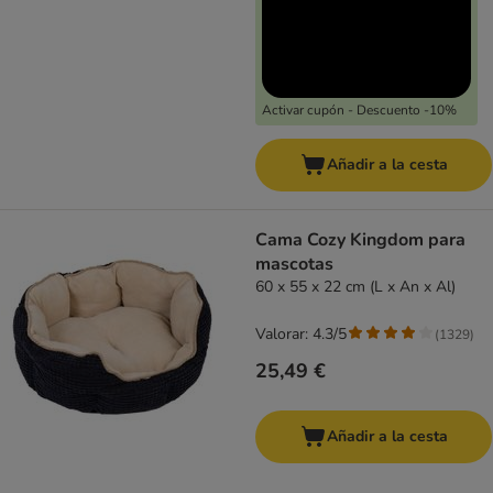
Activar cupón - Descuento -10%
Añadir a la cesta
Cama Cozy Kingdom para
mascotas
60 x 55 x 22 cm (L x An x Al)
Valorar: 4.3/5
(
1329
)
25,49 €
Añadir a la cesta