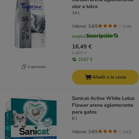
olor a talco
14 l
Valorar: 3.6/5
(
116
)
16,49 €
1,18 € / l
15,67 €
2 opciones
Añadir a la cesta
Sanicat Active White Lotus
Flower arena aglomerante
para gatos
6 l
Valorar: 3.6/5
(
242
)