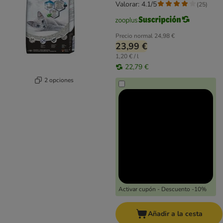
Valorar: 4.1/5
(
25
)
Precio normal
24,98 €
23,99 €
1,20 € / l
22,79 €
2 opciones
Activar cupón - Descuento -10%
Añadir a la cesta