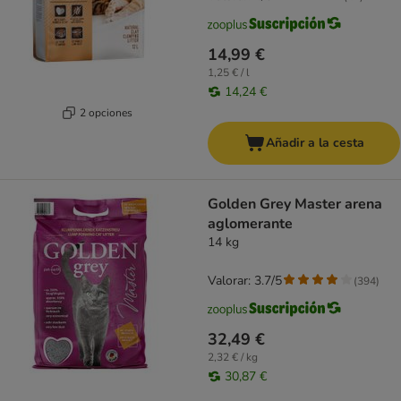
14,99 €
1,25 € / l
14,24 €
2 opciones
Añadir a la cesta
Golden Grey Master arena
aglomerante
14 kg
Valorar: 3.7/5
(
394
)
32,49 €
2,32 € / kg
30,87 €