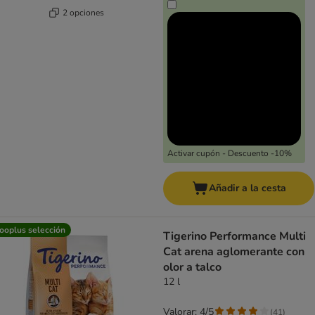
2 opciones
Activar cupón - Descuento -10%
Añadir a la cesta
ooplus selección
Tigerino Performance Multi
Cat arena aglomerante con
olor a talco
12 l
Valorar: 4/5
(
41
)