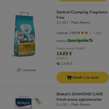
Sanicat Clumping Fragrance
Free
2 x 10 l - Pack Ahorro
Valorar: 2.9/5
(
91
)
Precio normal
14,98 €
14,69 €
0,73 € / l
13,96 €
2 opciones
Añadir a la cesta
Biokat's DIAMOND CARE
Fresh arena aglomerante
2 x 10 l - Pack Ahorro