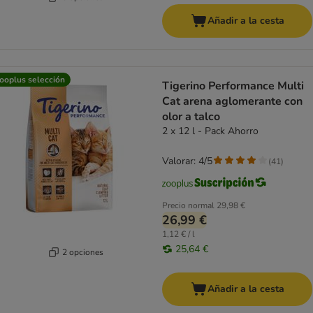
Añadir a la cesta
ooplus selección
Tigerino Performance Multi
Cat arena aglomerante con
olor a talco
2 x 12 l - Pack Ahorro
Valorar: 4/5
(
41
)
Precio normal
29,98 €
26,99 €
1,12 € / l
25,64 €
2 opciones
Añadir a la cesta