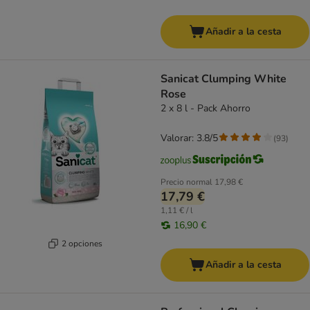
Añadir a la cesta
Sanicat Clumping White
Rose
2 x 8 l - Pack Ahorro
Valorar: 3.8/5
(
93
)
Precio normal
17,98 €
17,79 €
1,11 € / l
16,90 €
2 opciones
Añadir a la cesta