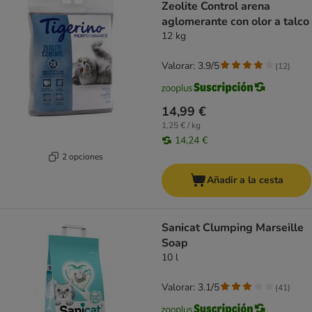
Zeolite Control arena
aglomerante con olor a talco
12 kg
Valorar: 3.9/5
(
12
)
14,99 €
1,25 € / kg
14,24 €
2 opciones
Añadir a la cesta
Sanicat Clumping Marseille
Soap
10 l
Valorar: 3.1/5
(
41
)