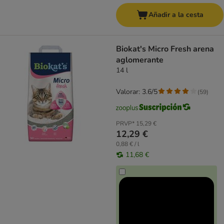
Añadir a la cesta
Biokat's Micro Fresh arena
aglomerante
14 l
Valorar: 3.6/5
(
59
)
PRVP*
15,29 €
12,29 €
0,88 € / l
11,68 €