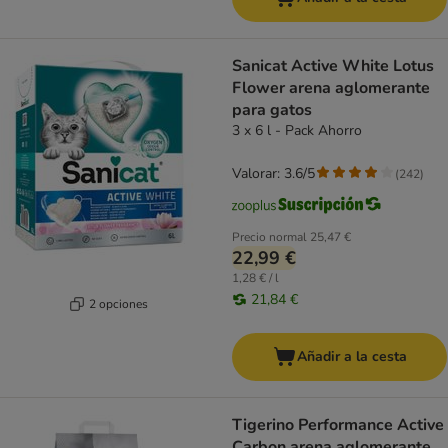
Sanicat Active White Lotus
Flower arena aglomerante
para gatos
3 x 6 l - Pack Ahorro
Valorar: 3.6/5
(
242
)
Precio normal
25,47 €
22,99 €
1,28 € / l
21,84 €
2 opciones
Añadir a la cesta
Tigerino Performance Active
Carbon arena aglomerante