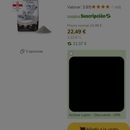
Valorar: 3.9/5
(
43
)
Precio normal
24,98 €
22,49 €
1,12 € / l
21,37 €
2 opciones
Activar cupón - Descuento -10%
Añadir a la cesta