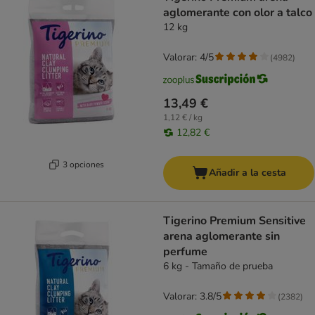
aglomerante con olor a talco
12 kg
Valorar: 4/5
(
4982
)
13,49 €
1,12 € / kg
12,82 €
3 opciones
Añadir a la cesta
Tigerino Premium Sensitive
arena aglomerante sin
perfume
6 kg - Tamaño de prueba
Valorar: 3.8/5
(
2382
)