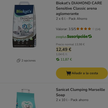
Biokat's DIAMOND CARE
Sensitive Classic arena
aglomerante
2 x 6 l - Pack Ahorro
Valorar: 3.5/5
(
14
)
Precio normal
13,98 €
12,49 €
1,04 € / l
11,87 €
2 opciones
Añadir a la cesta
Sanicat Clumping Marseille
Soap
2 x 10 l - Pack ahorro