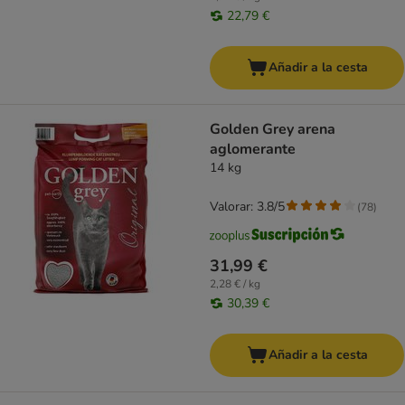
22,79 €
Añadir a la cesta
Golden Grey arena
aglomerante
14 kg
Valorar: 3.8/5
(
78
)
31,99 €
2,28 € / kg
30,39 €
Añadir a la cesta