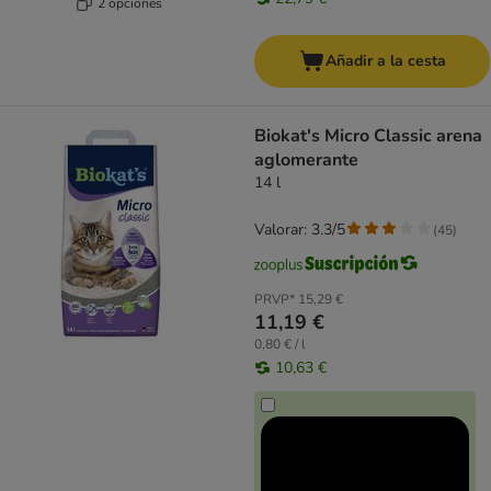
2 opciones
Añadir a la cesta
Biokat's Micro Classic arena
aglomerante
14 l
Valorar: 3.3/5
(
45
)
PRVP*
15,29 €
11,19 €
0,80 € / l
10,63 €