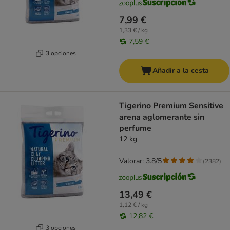
7,99 €
1,33 € / kg
7,59 €
3 opciones
Añadir a la cesta
Tigerino Premium Sensitive
arena aglomerante sin
perfume
12 kg
Valorar: 3.8/5
(
2382
)
13,49 €
1,12 € / kg
12,82 €
3 opciones