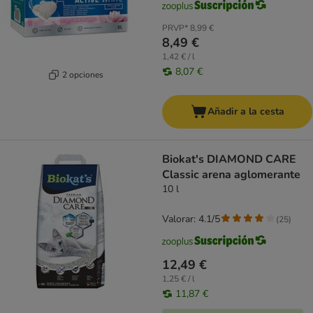
PRVP*
8,99 €
8,49 €
1,42 € / l
8,07 €
2 opciones
Añadir a la cesta
Biokat's DIAMOND CARE
Classic arena aglomerante
10 l
Valorar: 4.1/5
(
25
)
12,49 €
1,25 € / l
11,87 €