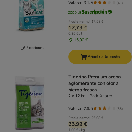
Valorar: 3.1/5
(
41
)
Precio normal
17,98 €
17,79 €
0,89 € / l
16,90 €
2 opciones
Añadir a la cesta
Tigerino Premium arena
aglomerante con olor a
hierba fresca
2 x 12 kg - Pack Ahorro
Valorar: 2.9/5
(
35
)
Precio normal
26,98 €
23,99 €
1,00 € / kg