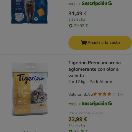
31,49 €
2,25 € / kg
29,92 €
Añadir a la cesta
Tigerino Premium arena
aglomerante con olor a
vainilla
2 x 12 kg - Pack Ahorro
Valorar: 3.7/5
(
14
)
Precio normal
26,98 €
23,99 €
1,00 € / kg
22,79 €