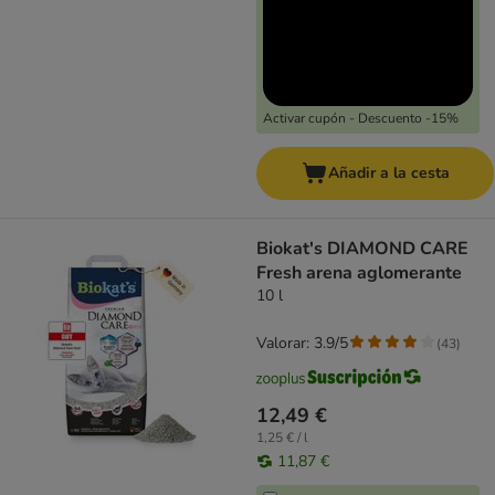
Activar cupón - Descuento -15%
Añadir a la cesta
Biokat's DIAMOND CARE
Fresh arena aglomerante
10 l
Valorar: 3.9/5
(
43
)
12,49 €
1,25 € / l
11,87 €