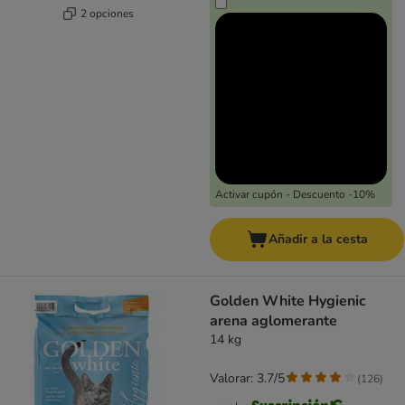
2 opciones
Activar cupón - Descuento -10%
Añadir a la cesta
Golden White Hygienic
arena aglomerante
14 kg
Valorar: 3.7/5
(
126
)