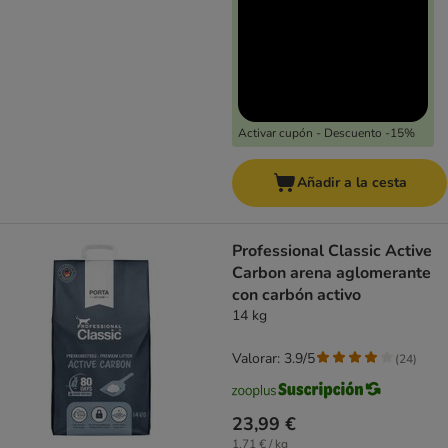
Activar cupón - Descuento -15%
Añadir a la cesta
Professional Classic Active
Carbon arena aglomerante
con carbón activo
14 kg
Valorar: 3.9/5
(
24
)
23,99 €
1,71 € / kg