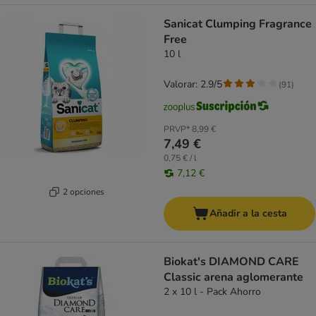
Sanicat Clumping Fragrance
Free
10 l
Valorar: 2.9/5
(
91
)
PRVP*
8,99 €
7,49 €
0,75 € / l
7,12 €
2 opciones
Añadir a la cesta
Biokat's DIAMOND CARE
Classic arena aglomerante
2 x 10 l - Pack Ahorro