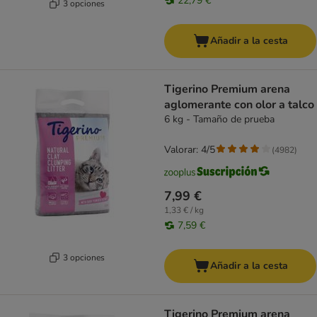
22,79 €
3 opciones
Añadir a la cesta
Tigerino Premium arena
aglomerante con olor a talco
6 kg - Tamaño de prueba
Valorar: 4/5
(
4982
)
7,99 €
1,33 € / kg
7,59 €
3 opciones
Añadir a la cesta
Tigerino Premium arena