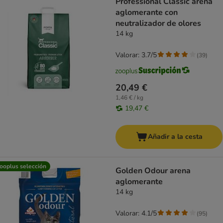
Professional Classic arena
aglomerante con
neutralizador de olores
14 kg
Valorar: 3.7/5
(
39
)
20,49 €
1,46 € / kg
19,47 €
Añadir a la cesta
ooplus selección
Golden Odour arena
aglomerante
14 kg
Valorar: 4.1/5
(
95
)