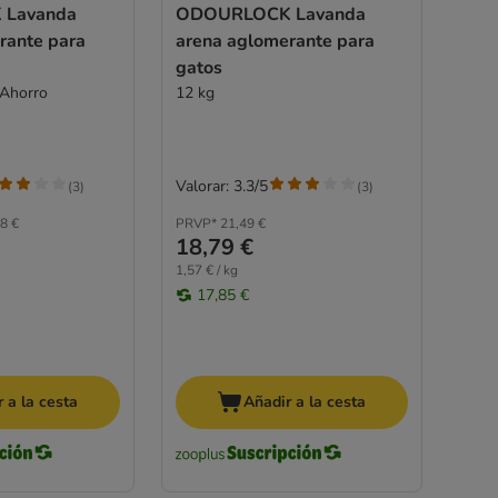
Lavanda
ODOURLOCK Lavanda
rante para
arena aglomerante para
gatos
 Ahorro
12 kg
Valorar: 3.3/5
(
3
)
(
3
)
8 €
PRVP*
21,49 €
18,79 €
1,57 € / kg
17,85 €
 a la cesta
Añadir a la cesta