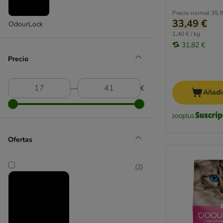
Purizon
Precio normal
35,9
33,49 €
OdourLock
Sanicat
1,40 € / kg
Sepicat
31,82 €
SoftCat
Precio
Super Benek
Tigerino
Vitakraft
―
€
Añadir
World's Best Cat Litter
Ofertas
(
2
)