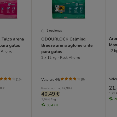
2 opciones
Are
alco arena
ODOURLOCK Calming
Max
para gatos
Breeze arena aglomerante
12 k
k Ahorro
para gatos
2 x 12 kg - Pack Ahorro
Valor
Valorar: 4/5
(
15
)
(
8
)
21,
8 €
Precio normal
42,98 €
40,49 €
1,79 €
2
1,69 € / kg
38,47 €