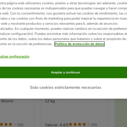
stra página web utilizamos cookies, píxeles y otras tecnologías (en adelante, cookies
 de las cookies necesarias es indispensable para que puedas navegar y hacer comp
a web. Con tu consentimiento, nos gustaría activar las cookies de rendimiento, las c
nales y las cookies con fines de marketing para poder mejorar tu experiencia en nues
 web y mostrarte productos y servicios relevantes para ti, además de anuncios
alizados. En cualquier momento, puedes realizar cambios en la sección de preferenc
nalizar configuración). Puedes encontrar más información sobre los responsables d
iento de los datos, sobre los datos personales que tratamos y sobre el propósito de 
iento en la sección de preferencias.
Política de protección de datos
alizar configuración
2 opciones
Aceptar y continuar
Ac
a
Sin perfume
ODOURLOCK Sin perfume
rante para
arena aglomerante para
Solo cookies estrictamente necesarias
gatos
k Ahorro
12 kg
Valorar: 4.4/5
(
50
)
(
50
)