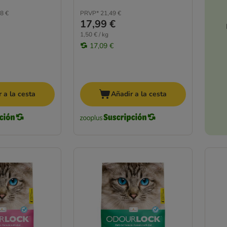
8 €
PRVP*
21,49 €
17,99 €
1,50 € / kg
17,09 €
 a la cesta
Añadir a la cesta