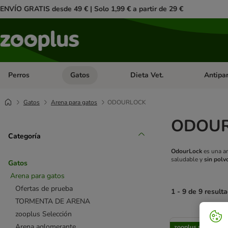
ENVÍO GRATIS desde 49 € | Solo 1,99 € a partir de 29 €
Perros
Gatos
Dieta Vet.
Antipar
Menú de categoria abierto: Perros
Menú de categoria abierto: Gatos
Menú de ca
Gatos
Arena para gatos
ODOURLOCK
ODOURL
Categoría
OdourLock
es una ar
saludable y
sin polv
Gatos
Arena para gatos
Ofertas de prueba
1 - 9 de 9 result
TORMENTA DE ARENA
zooplus Selección
product items ha
Arena aglomerante
zooplus selección