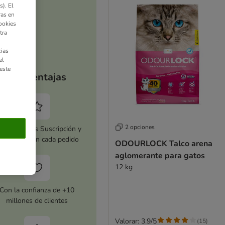
). El
ras en
ookies
tra
ias
el
este
Tus ventajas
2 opciones
tiva zooplus Suscripción y
horra 5 % en cada pedido
ODOURLOCK Talco arena
aglomerante para gatos
12 kg
Con la confianza de +10
millones de clientes
Valorar: 3.9/5
(
15
)