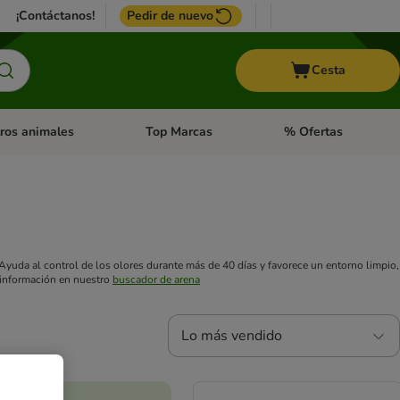
¡Contáctanos!
Pedir de nuevo
Cesta
ros animales
Top Marcas
% Ofertas
: Roedores y +
de categoria abierto: Pájaros
Menú de categoria abierto: Otros animales
Menú de categoria abie
 Ayuda al control de los olores durante más de 40 días y favorece un entorno limpio,
a información en nuestro
buscador de arena
Lo más vendido