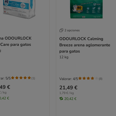
2 opciones
na ODOURLOCK
ODOURLOCK Calming
Care para gatos
Breeze arena aglomerante
g
para gatos
12 kg
ar: 5/5
(
1
)
Valorar: 4/5
(
8
)
49 €
21,49 €
 / kg
1,79 € / kg
0,42 €
20,42 €