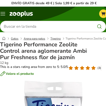
ENVÍO GRATIS desde 49 € | Solo 1,99 € a partir de 29 €
Menú
Buscar
productos
Gatos
Arena para gatos
Tigerino
Tigerino Performance Zeolite C
Tigerino Performance Zeolite
Control arena aglomerante Ambi
Pur Freshness flor de jazmín
12 kg
This is a stars rating area from zero to 5: 5.0/5
(
3
)
Valora el producto