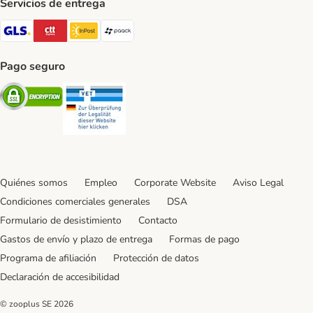
Servicios de entrega
GLS Shipping Method
CTTExpress Shipping Method
InPost Shipping Method
paack Shipping Method
Pago seguro
Security
Security
Quiénes somos
Empleo
Corporate Website
Aviso Legal
Condiciones comerciales generales
DSA
Formulario de desistimiento
Contacto
Gastos de envío y plazo de entrega
Formas de pago
Programa de afiliación
Protección de datos
Declaración de accesibilidad
© zooplus SE
2026