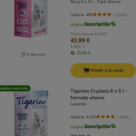
Rosa 6 x 5 l - Pack Ahorro
Valorar: 4/5
(
1261
)
Precio normal
47,94 €
41,99 €
1,40 € / l
39,89 €
6 opciones
Añadir a la cesta
ooplus selección
Tigerino Crystals 6 x 5 l -
formato ahorro
Lavanda
Valorar: 4.2/5
(
627
)