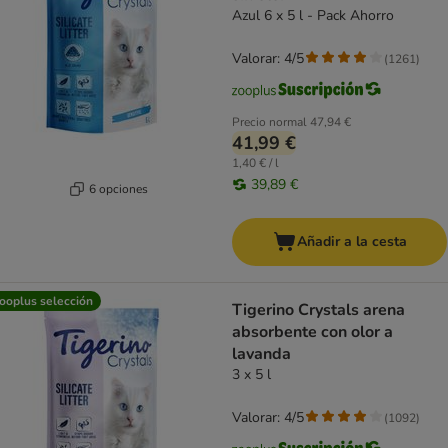
Azul 6 x 5 l - Pack Ahorro
Valorar: 4/5
(
1261
)
Precio normal
47,94 €
41,99 €
1,40 € / l
39,89 €
6 opciones
Añadir a la cesta
ooplus selección
Tigerino Crystals arena
absorbente con olor a
lavanda
3 x 5 l
Valorar: 4/5
(
1092
)