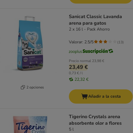
Sanicat Classic Lavanda
arena para gatos
2 x 16 l - Pack Ahorro
Valorar: 2.5/5
(
13
)
Precio normal
23,98 €
23,49 €
0,73 € / l
22,32 €
2 opciones
Añadir a la cesta
Tigerino Crystals arena
absorbente olor a flores
5 l