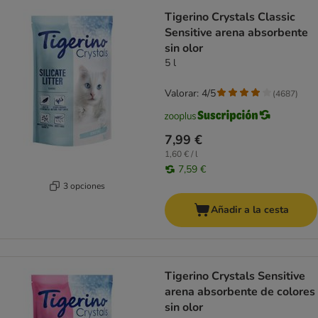
Tigerino Crystals Classic
Sensitive arena absorbente
sin olor
5 l
Valorar: 4/5
(
4687
)
7,99 €
1,60 € / l
7,59 €
3 opciones
Añadir a la cesta
Tigerino Crystals Sensitive
arena absorbente de colores
sin olor