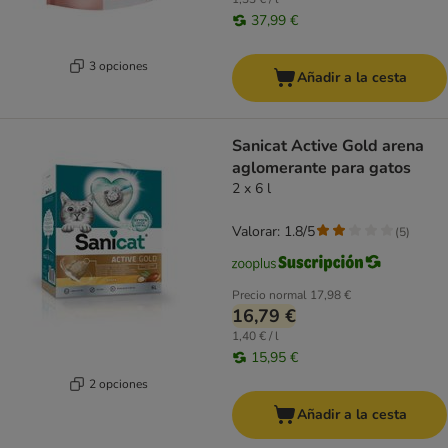
37,99 €
3 opciones
Añadir a la cesta
Sanicat Active Gold arena
aglomerante para gatos
2 x 6 l
Valorar: 1.8/5
(
5
)
Precio normal
17,98 €
16,79 €
1,40 € / l
15,95 €
2 opciones
Añadir a la cesta