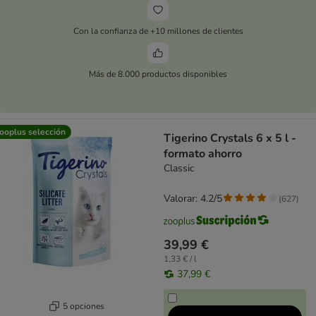
Con la confianza de +10 millones de clientes
Más de 8.000 productos disponibles
ooplus selección
Tigerino Crystals 6 x 5 l -
formato ahorro
Classic
Valorar: 4.2/5
(
627
)
39,99 €
1,33 € / l
37,99 €
5 opciones