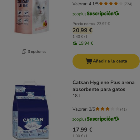
Valorar: 4.1/5
(
724
)
Precio normal
23,97 €
20,99 €
1,40 € / l
19,94 €
3 opciones
Añadir a la cesta
Catsan Hygiene Plus arena
absorbente para gatos
18 l
Valorar: 3/5
(
41
)
17,99 €
1,00 € / l