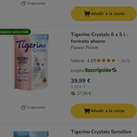
3 opciones
Añadir a la cesta
ooplus selección
Tigerino Crystals 6 x 5 l -
formato ahorro
Flower Power
Valorar: 4.2/5
(
627
)
39,99 €
1,33 € / l
37,99 €
5 opciones
Añadir a la cesta
Tigerino Crystals Sensitive