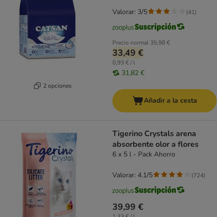
Valorar: 3/5
(
41
)
Precio normal
35,98 €
33,49 €
0,93 € / l
31,82 €
2 opciones
Añadir a la cesta
Tigerino Crystals arena
absorbente olor a flores
6 x 5 l - Pack Ahorro
Valorar: 4.1/5
(
724
)
39,99 €
1,33 € / l