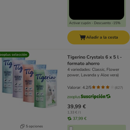
Activar cupón - Descuento -15%
Añadir a la cesta
ooplus selección
Tigerino Crystals 6 x 5 l -
formato ahorro
4 variedades: Classic, Flower
power, Lavanda y Aloe vera)
Valorar: 4.2/5
(
627
)
39,99 €
1,33 € / l
37,99 €
5 opciones