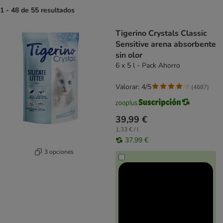
1 - 48 de 55 resultados
product items have been changed
Tigerino Crystals Classic
Sensitive arena absorbente
sin olor
6 x 5 l - Pack Ahorro
Valorar: 4/5
(
4687
)
39,99 €
1,33 € / l
37,99 €
3 opciones