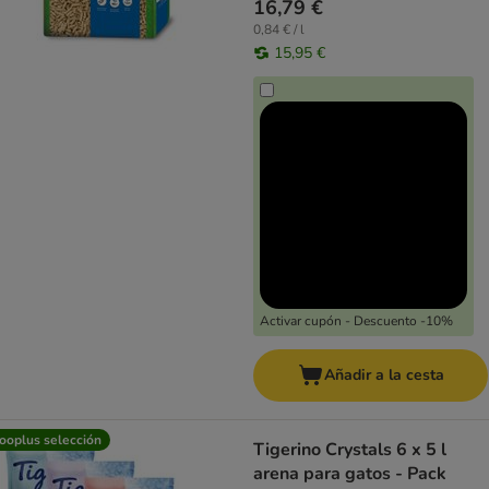
16,79 €
0,84 € / l
15,95 €
Activar cupón - Descuento -10%
Añadir a la cesta
ooplus selección
Tigerino Crystals 6 x 5 l
arena para gatos - Pack