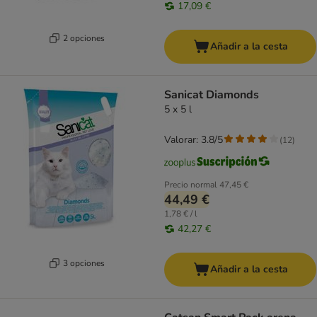
17,09 €
2 opciones
Añadir a la cesta
Sanicat Diamonds
5 x 5 l
Valorar: 3.8/5
(
12
)
Precio normal
47,45 €
44,49 €
1,78 € / l
42,27 €
3 opciones
Añadir a la cesta