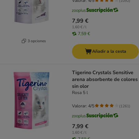
Valorar: 4/5
(
1092
)
7,99 €
1,60 € / l
7,59 €
3 opciones
Añadir a la cesta
Tigerino Crystals Sensitive
arena absorbente de colores
sin olor
Rosa 5 l
Valorar: 4/5
(
1261
)
7,99 €
1,60 € / l