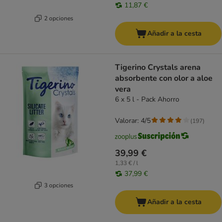
11,87 €
2 opciones
Añadir a la cesta
Tigerino Crystals arena
absorbente con olor a aloe
vera
6 x 5 l - Pack Ahorro
Valorar: 4/5
(
197
)
39,99 €
1,33 € / l
37,99 €
3 opciones
Añadir a la cesta