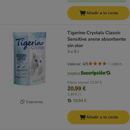
Añadir a la cesta
Tigerino Crystals Classic
Sensitive arena absorbente
sin olor
3 x 5 l
Valorar: 4/5
(
4687
)
Precio normal
23,97 €
20,99 €
1,40 € / l
19,94 €
3 opciones
Añadir a la cesta