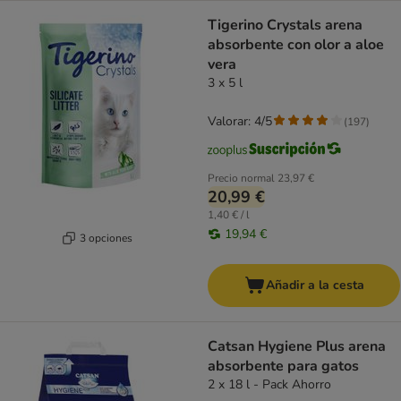
Tigerino Crystals arena
absorbente con olor a aloe
vera
3 x 5 l
Valorar: 4/5
(
197
)
Precio normal
23,97 €
20,99 €
1,40 € / l
19,94 €
3 opciones
Añadir a la cesta
Catsan Hygiene Plus arena
absorbente para gatos
2 x 18 l - Pack Ahorro