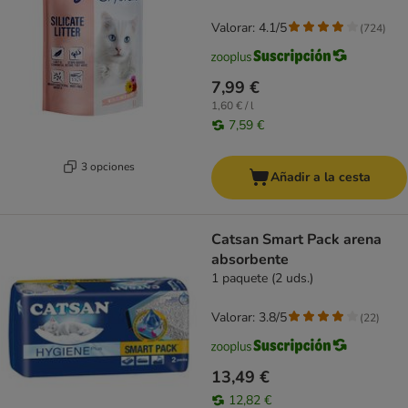
Valorar: 4.1/5
(
724
)
7,99 €
1,60 € / l
7,59 €
3 opciones
Añadir a la cesta
Catsan Smart Pack arena
absorbente
1 paquete (2 uds.)
Valorar: 3.8/5
(
22
)
13,49 €
12,82 €