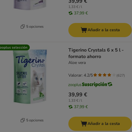
39,99 €
1,33 € / l
37,99 €
5 opciones
Añadir a la cesta
ooplus selección
Tigerino Crystals 6 x 5 l -
formato ahorro
Aloe vera
Valorar: 4.2/5
(
627
)
39,99 €
1,33 € / l
37,99 €
5 opciones
Añadir a la cesta