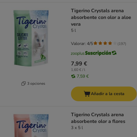
Tigerino Crystals arena
absorbente con olor a aloe
vera
5 l
Valorar: 4/5
(
197
)
7,99 €
1,60 € / l
7,59 €
3 opciones
Añadir a la cesta
Tigerino Crystals arena
absorbente olor a flores
3 x 5 l