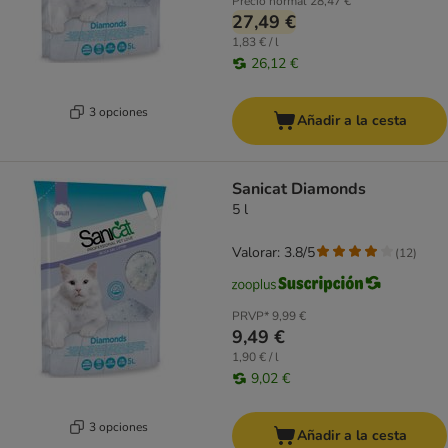
Precio normal
28,47 €
27,49 €
1,83 € / l
26,12 €
3 opciones
Añadir a la cesta
Sanicat Diamonds
5 l
Valorar: 3.8/5
(
12
)
PRVP*
9,99 €
9,49 €
1,90 € / l
9,02 €
3 opciones
Añadir a la cesta