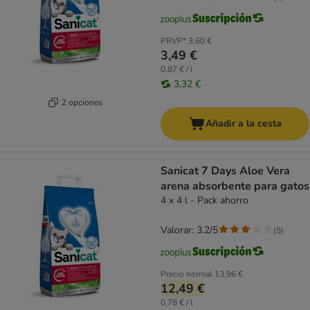
PRVP*
3,60 €
3,49 €
0,87 € / l
3,32 €
2 opciones
Añadir a la cesta
Sanicat 7 Days Aloe Vera
arena absorbente para gatos
4 x 4 l - Pack ahorro
Valorar: 3.2/5
(
5
)
Precio normal
13,96 €
12,49 €
0,78 € / l