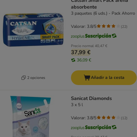
Catsan Smart Pack arena
absorbente
3 paquetes (6 uds.) - Pack Ahorro
Valorar: 3.8/5
(
22
)
Precio normal
40,47 €
37,99 €
36,09 €
Añadir a la cesta
2 opciones
Sanicat Diamonds
3 x 5 l
Valorar: 3.8/5
(
12
)