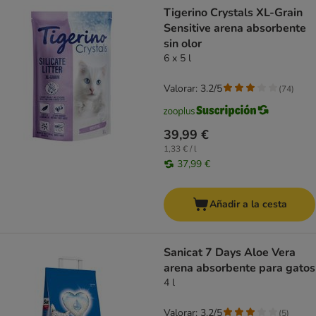
Tigerino Crystals XL-Grain
Sensitive arena absorbente
sin olor
6 x 5 l
Valorar: 3.2/5
(
74
)
39,99 €
1,33 € / l
37,99 €
Añadir a la cesta
Sanicat 7 Days Aloe Vera
arena absorbente para gatos
4 l
Valorar: 3.2/5
(
5
)