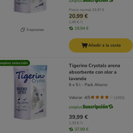
Precio normal
23,97 €
20,99 €
1,40 € / l
19,94 €
3 opciones
Añadir a la cesta
ooplus selección
Tigerino Crystals arena
absorbente con olor a
lavanda
6 x 5 l - Pack Ahorro
Valorar: 4/5
(
1092
)
39,99 €
1,33 € / l
37,99 €