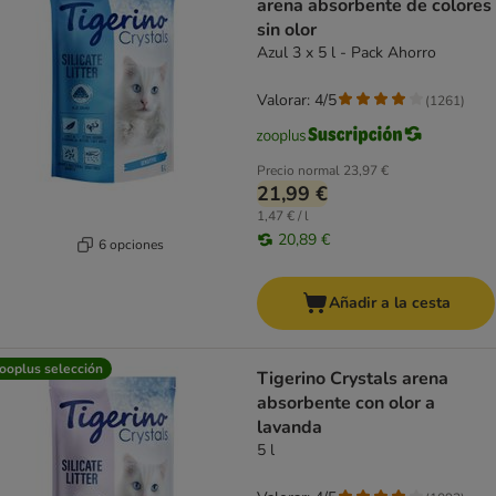
arena absorbente de colores
sin olor
Azul 3 x 5 l - Pack Ahorro
Valorar: 4/5
(
1261
)
Precio normal
23,97 €
21,99 €
1,47 € / l
20,89 €
6 opciones
Añadir a la cesta
ooplus selección
Tigerino Crystals arena
absorbente con olor a
lavanda
5 l