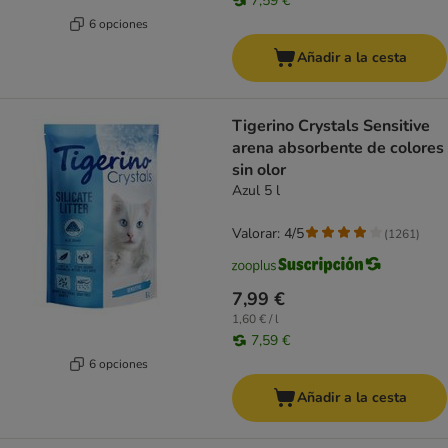
7,59 €
6 opciones
Añadir a la cesta
Tigerino Crystals Sensitive
arena absorbente de colores
sin olor
Azul 5 l
Valorar: 4/5
(
1261
)
7,99 €
1,60 € / l
7,59 €
6 opciones
Añadir a la cesta