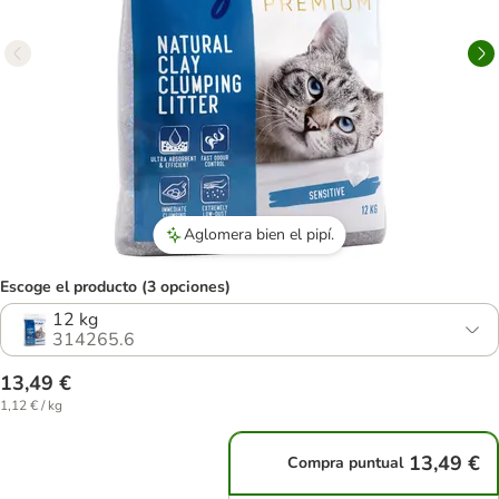
Aglomera bien el pipí.
Escoge el producto (3 opciones)
12 kg
314265.6
13,49 €
1,12 € / kg
13,49 €
Compra puntual