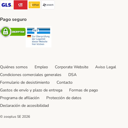
GLS Shipping Method
CTTExpress Shipping Method
InPost Shipping Method
paack Shipping Method
Pago seguro
Security
Security
Quiénes somos
Empleo
Corporate Website
Aviso Legal
Condiciones comerciales generales
DSA
Formulario de desistimiento
Contacto
Gastos de envío y plazo de entrega
Formas de pago
Programa de afiliación
Protección de datos
Declaración de accesibilidad
© zooplus SE
2026