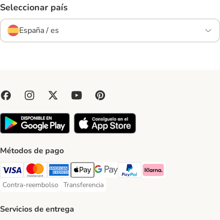
Seleccionar país
España / es
Métodos de pago
Visa Payment Method
Mastercard Payment Method
American Express Payment Method
Apple Pay Payment Method
Google Pay Payment Method
PayPal Payment Method
Klarna Payment Method
Contra-reembolso
Transferencia
Contra-reembolso Payment Method
Transferencia Payment Method
Servicios de entrega