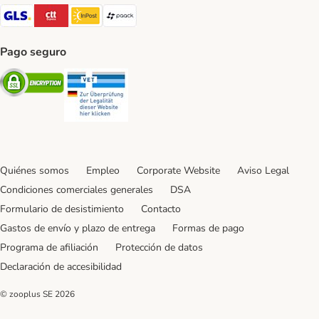
GLS Shipping Method
CTTExpress Shipping Method
InPost Shipping Method
paack Shipping Method
Pago seguro
Security
Security
Quiénes somos
Empleo
Corporate Website
Aviso Legal
Condiciones comerciales generales
DSA
Formulario de desistimiento
Contacto
Gastos de envío y plazo de entrega
Formas de pago
Programa de afiliación
Protección de datos
Declaración de accesibilidad
© zooplus SE
2026