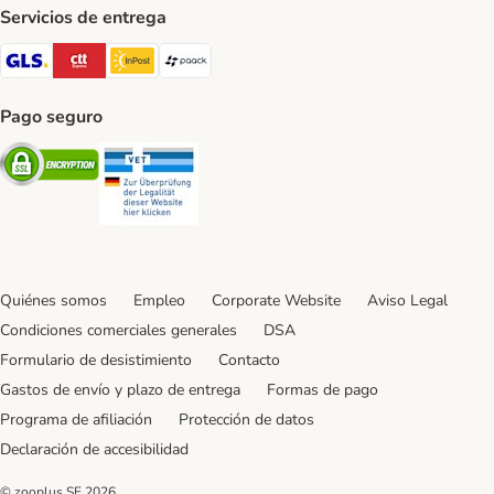
Servicios de entrega
GLS Shipping Method
CTTExpress Shipping Method
InPost Shipping Method
paack Shipping Method
Pago seguro
Security
Security
Quiénes somos
Empleo
Corporate Website
Aviso Legal
Condiciones comerciales generales
DSA
Formulario de desistimiento
Contacto
Gastos de envío y plazo de entrega
Formas de pago
Programa de afiliación
Protección de datos
Declaración de accesibilidad
© zooplus SE
2026