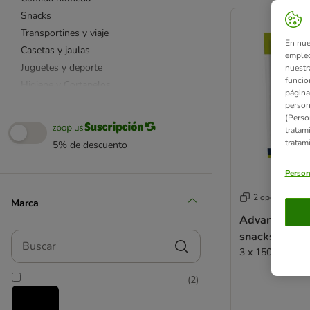
product items ha
Snacks
Transportines y viaje
En nue
Casetas y jaulas
empleo
Juguetes y deporte
nuestr
funcio
Higiene y Cortapelos
página
Ropa para perros
person
(Perso
Correas y collares
tratam
Camas y mantas
tratam
5% de descuento
Comederos y bebederos
Chihuahua
Person
Yorkshire Terrier
2 opciones
Marca
Carlino
Advance Hypo
Teckel
snacks para p
Buscar
Westy
3 x 150 g
Caniche
Bulldog Francés
(
2
)
Otros perros de raza pequeña