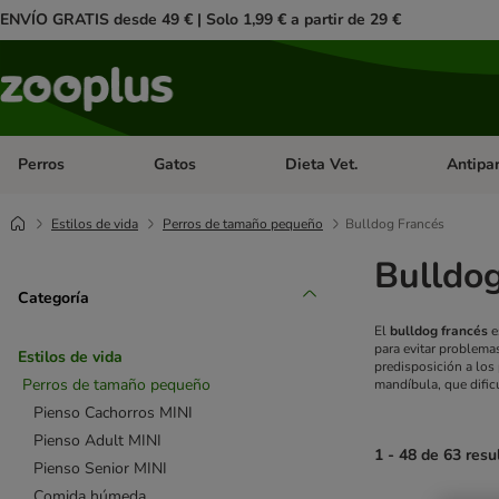
ENVÍO GRATIS desde 49 € | Solo 1,99 € a partir de 29 €
Perros
Gatos
Dieta Vet.
Antipar
Menú de categoria abierto: Perros
Menú de categoria abierto: Gatos
Menú de ca
Estilos de vida
Perros de tamaño pequeño
Bulldog Francés
Bulldo
Categoría
El
bulldog francés
e
para evitar problemas
Estilos de vida
predisposición a los
Perros de tamaño pequeño
mandíbula, que dificu
Pienso Cachorros MINI
Pienso Adult MINI
1 - 48 de 63 resu
Pienso Senior MINI
Comida húmeda