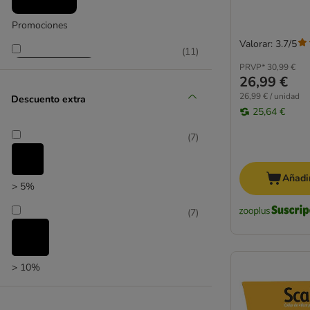
Promociones
Valorar: 3.7/5
(
11
)
PRVP*
30,99 €
26,99 €
26,99 € / unidad
Descuento extra
25,64 €
(
7
)
zooplus selección
Añadir
> 5%
(
7
)
> 10%