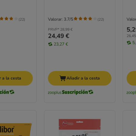
Valorar: 3.7/5
Valor
(
22
)
(
22
)
5,2
PRVP*
28,99 €
24,49 €
26,45
5
23,27 €
 a la cesta
Añadir a la cesta