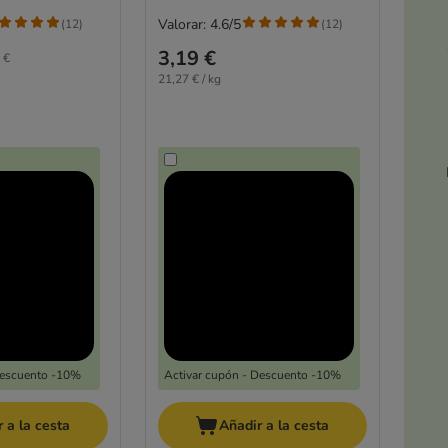
Valorar: 4.6/5
(
12
)
(
12
)
3,19 €
 €
21,27 € / kg
Descuento -10%
Activar cupón - Descuento -10%
 a la cesta
Añadir a la cesta