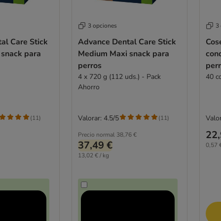
3 opciones
3
al Care Stick
Advance Dental Care Stick
Cos
snack para
Medium Maxi snack para
con
perros
per
4 x 720 g (112 uds.) - Pack
40 c
Ahorro
Valorar: 4.5/5
Valor
(
11
)
(
11
)
22,
Precio normal
38,76 €
37,49 €
0,57 
13,02 € / kg