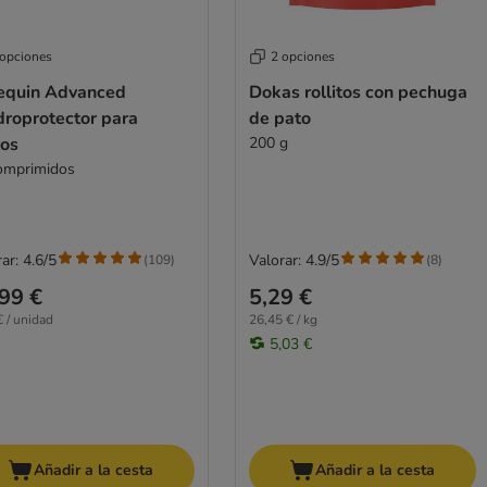
 opciones
2 opciones
equin Advanced
Dokas rollitos con pechuga
droprotector para
de pato
ros
200 g
omprimidos
ar: 4.6/5
Valorar: 4.9/5
(
109
)
(
8
)
99 €
5,29 €
€ / unidad
26,45 € / kg
5,03 €
Añadir a la cesta
Añadir a la cesta