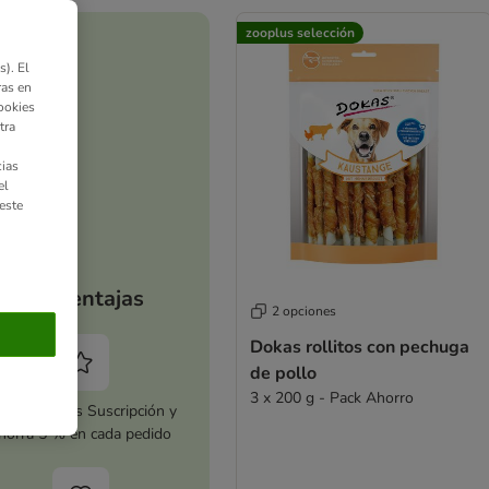
zooplus selección
). El
ras en
ookies
tra
ias
el
este
Tus ventajas
2 opciones
Dokas rollitos con pechuga
de pollo
3 x 200 g - Pack Ahorro
tiva zooplus Suscripción y
horra 5 % en cada pedido