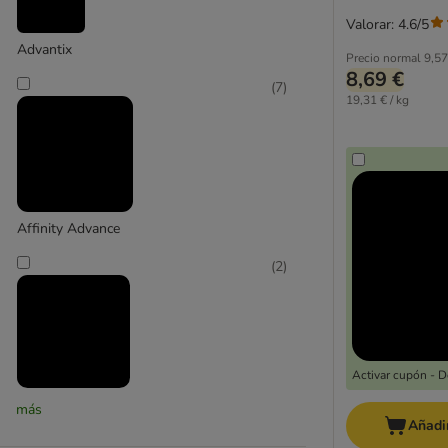
Valorar: 4.6/5
Advantix
Precio normal
9,57
8,69 €
(
7
)
19,31 € / kg
Affinity Advance
(
2
)
Activar cupón - 
Concept for Life
más
Añadir
(
3
)