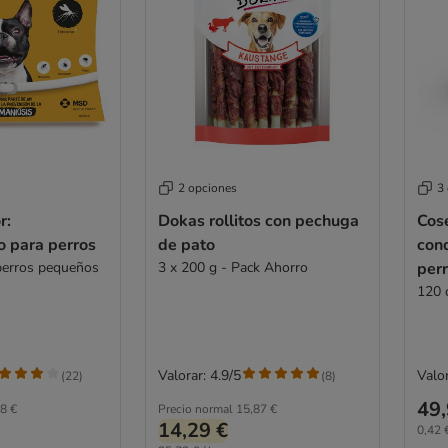
2 opciones
3
r:
Dokas rollitos con pechuga
Cos
io para perros
de pato
con
perros pequeños
3 x 200 g - Pack Ahorro
per
120 
Valorar: 4.9/5
Valor
(
22
)
(
8
)
49,
8 €
Precio normal
15,87 €
14,29 €
0,42 