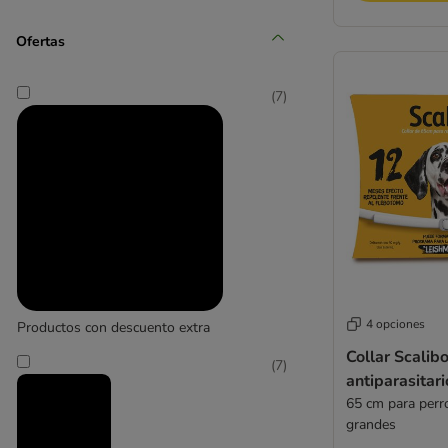
Ofertas
Cosequin
(
7
)
(
1
)
Demavic
(
4
)
4 opciones
Productos con descuento extra
Dokas
Collar Scalibo
(
7
)
antiparasitar
65 cm para perr
grandes