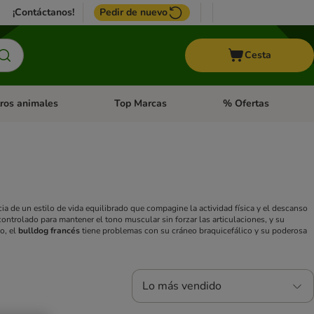
¡Contáctanos!
Pedir de nuevo
Cesta
ros animales
Top Marcas
% Ofertas
: Roedores y +
de categoria abierto: Pájaros
Menú de categoria abierto: Otros animales
Menú de categoria abie
 de un estilo de vida equilibrado que compagine la actividad física y el descanso
 controlado para mantener el tono muscular sin forzar las articulaciones, y su
o, el
bulldog francés
tiene problemas con su cráneo braquicefálico y su poderosa
Lo más vendido