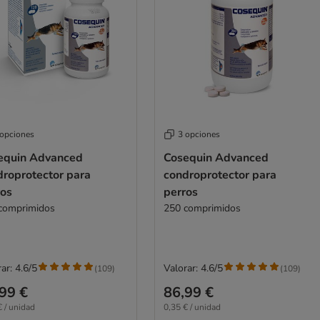
 opciones
3 opciones
equin Advanced
Cosequin Advanced
droprotector para
condroprotector para
ros
perros
comprimidos
250 comprimidos
ar: 4.6/5
Valorar: 4.6/5
(
109
)
(
109
)
99 €
86,99 €
€ / unidad
0,35 € / unidad