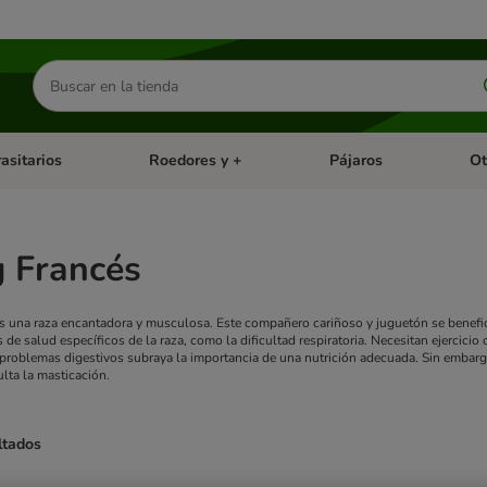
Buscar
productos
asitarios
Roedores y +
Pájaros
Ot
tegoria abierto: Dieta Vet.
Menú de categoria abierto: Antiparasitarios
Menú de categoria abierto
Menú 
g Francés
s una raza encantadora y musculosa. Este compañero cariñoso y juguetón se beneficia
 de salud específicos de la raza, como la dificultad respiratoria. Necesitan ejercicio
 problemas digestivos subraya la importancia de una nutrición adecuada. Sin embarg
lta la masticación.
ltados