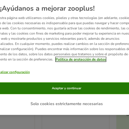
ve been changed
¡Ayúdanos a mejorar zooplus!
stra página web utilizamos cookies, píxeles y otras tecnologías (en adelante, cookies
 de las cookies necesarias es indispensable para que puedas navegar y hacer comp
a web. Con tu consentimiento, nos gustaría activar las cookies de rendimiento, las c
nales y las cookies con fines de marketing para poder mejorar tu experiencia en nues
 web y mostrarte productos y servicios relevantes para ti, además de anuncios
alizados. En cualquier momento, puedes realizar cambios en la sección de preferenc
nalizar configuración). Puedes encontrar más información sobre los responsables d
iento de los datos, sobre los datos personales que tratamos y sobre el propósito de 
iento en la sección de preferencias.
Política de protección de datos
alizar configuración
2 opciones
Aceptar y continuar
allergenic
Advance Hypoallergenic
erros
snacks para perros
Solo cookies estrictamente necesarias
150 g
Ac
a