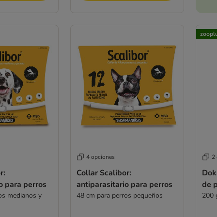
zoopl
4 opciones
2
r:
Collar Scalibor:
Doka
io para perros
antiparasitario para perros
de p
os medianos y
48 cm para perros pequeños
200 