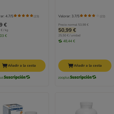
ar: 4.7/5
Valorar: 3.7/5
(
23
)
(
22
)
9 €
Precio normal
53,98 €
50,99 €
 € / kg
,03 €
25,50 € / unidad
48,44 €
Añadir a la cesta
Añadir a la cesta