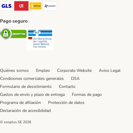
GLS Shipping Method
CTTExpress Shipping Method
InPost Shipping Method
paack Shipping Method
Pago seguro
Security
Security
Quiénes somos
Empleo
Corporate Website
Aviso Legal
Condiciones comerciales generales
DSA
Formulario de desistimiento
Contacto
Gastos de envío y plazo de entrega
Formas de pago
Programa de afiliación
Protección de datos
Declaración de accesibilidad
© zooplus SE
2026