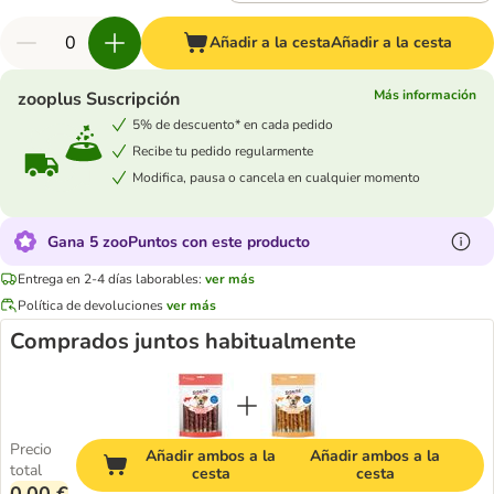
Añadir a la cesta
Añadir a la cesta
Más información
zooplus Suscripción
5% de descuento* en cada pedido
Recibe tu pedido regularmente
Modifica, pausa o cancela en cualquier momento
Gana 5 zooPuntos con este producto
Entrega en 2-4 días laborables:
ver más
Política de devoluciones
ver más
Comprados juntos habitualmente
Precio
Añadir ambos a la
Añadir ambos a la
total
cesta
cesta