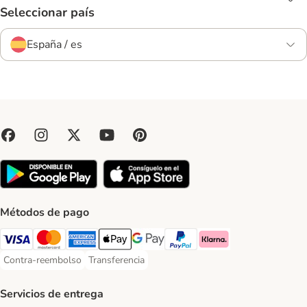
Seleccionar país
España / es
Métodos de pago
Visa Payment Method
Mastercard Payment Method
American Express Payment Method
Apple Pay Payment Method
Google Pay Payment Method
PayPal Payment Method
Klarna Payment Method
Contra-reembolso
Transferencia
Contra-reembolso Payment Method
Transferencia Payment Method
Servicios de entrega