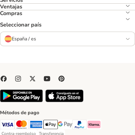
Servicios
Ventajas
Compras
Seleccionar país
España / es
Métodos de pago
Visa Payment Method
Mastercard Payment Method
American Express Payment Method
Apple Pay Payment Method
Google Pay Payment Method
PayPal Payment Method
Klarna Payment Method
Contra-reembolso
Transferencia