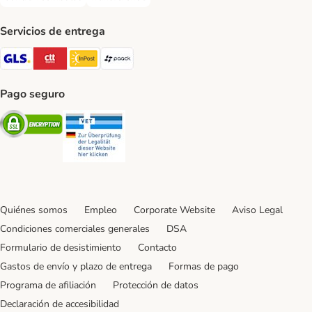
Contra-reembolso Payment Method
Transferencia Payment Method
Servicios de entrega
GLS Shipping Method
CTTExpress Shipping Method
InPost Shipping Method
paack Shipping Method
Pago seguro
Security
Security
Quiénes somos
Empleo
Corporate Website
Aviso Legal
Condiciones comerciales generales
DSA
Formulario de desistimiento
Contacto
Gastos de envío y plazo de entrega
Formas de pago
Programa de afiliación
Protección de datos
Declaración de accesibilidad