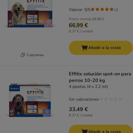
Valorar: 5/5
(
3
)
Precio normal
69,98 €
66,99 €
8,37 € / unidad
Añadir a la cesta
2 opciones
Effitix solución spot-on para
perros 10-20 kg
4 pipetas (4 x 2,2 ml)
Sin valoraciones
33,49 €
8,37 € / unidad
Añadir a la cesta