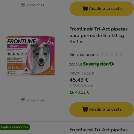
2 opciones
Añadir a la cesta
Frontline® Tri-Act pipetas
para perros de 5 a 10 kg
6 x 1 ml
Sin valoraciones
PRVP*
45,99 €
45,49 €
7,58 € / unidad
43,22 €
2 opciones
Añadir a la cesta
ooplus selección
Frontline® Tri-Act pipetas