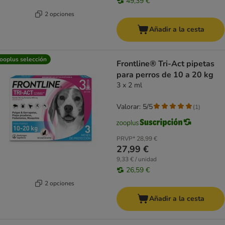
49,39 €
2 opciones
Añadir a la cesta
ooplus selección
Frontline® Tri-Act pipetas
para perros de 10 a 20 kg
3 x 2 ml
Valorar: 5/5
(
1
)
PRVP*
28,99 €
27,99 €
9,33 € / unidad
26,59 €
2 opciones
Añadir a la cesta