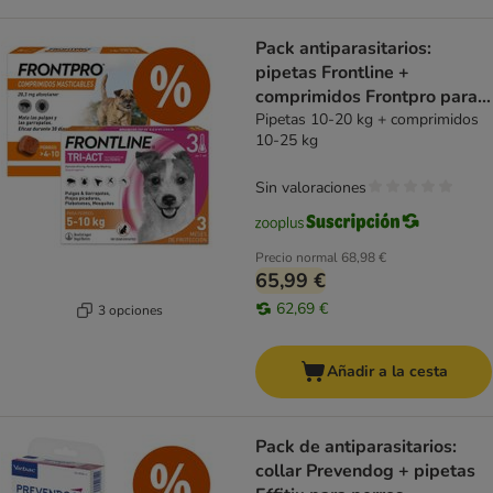
Pack antiparasitarios:
pipetas Frontline +
comprimidos Frontpro para
perros
Pipetas 10-20 kg + comprimidos
10-25 kg
Sin valoraciones
Precio normal
68,98 €
65,99 €
62,69 €
3 opciones
Añadir a la cesta
Pack de antiparasitarios:
collar Prevendog + pipetas