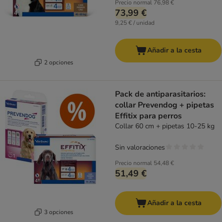
Precio normal
76,98 €
73,99 €
9,25 € / unidad
Añadir a la cesta
2 opciones
Pack de antiparasitarios:
collar Prevendog + pipetas
Effitix para perros
Collar 60 cm + pipetas 10-25 kg
Sin valoraciones
Precio normal
54,48 €
51,49 €
Añadir a la cesta
3 opciones