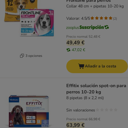
Frontline para perros
Collar 48 cm + pipetas 10-20 kg
Valorar: 4.5/5
(
2
)
Precio normal
52,48 €
49,49 €
47,02 €
3 opciones
Añadir a la cesta
Effitix solución spot-on para
perros 10-20 kg
8 pipetas (8 x 2,2 ml)
Sin valoraciones
Precio normal
66,98 €
63,99 €