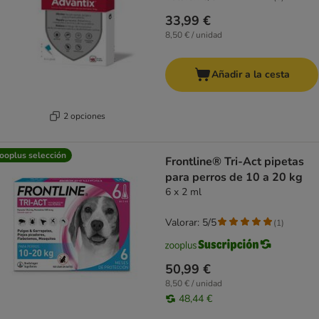
33,99 €
8,50 € / unidad
Añadir a la cesta
2 opciones
ooplus selección
Frontline® Tri-Act pipetas
para perros de 10 a 20 kg
6 x 2 ml
Valorar: 5/5
(
1
)
50,99 €
8,50 € / unidad
48,44 €