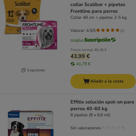
collar Scalibor + pipetas
Frontline para perros
Collar 48 cm + pipetas 2-5 kg
Valorar: 4.5/5
(
2
)
Precio normal
46,48 €
43,99 €
41,79 €
3 opciones
Añadir a la cesta
Effitix solución spot-on para
perros 40-60 kg
8 pipetas (8 x 6,6 ml)
Sin valoraciones