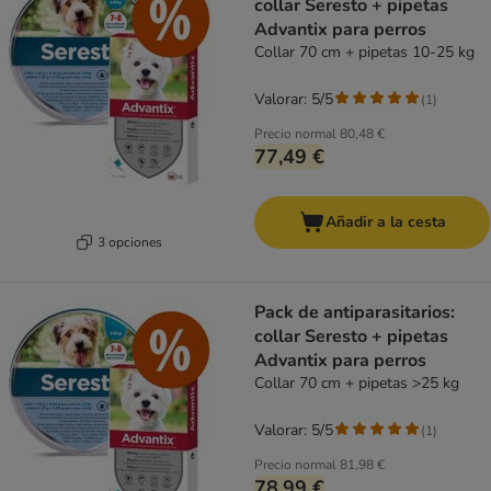
collar Seresto + pipetas
Advantix para perros
Collar 70 cm + pipetas 10-25 kg
Valorar: 5/5
(
1
)
Precio normal
80,48 €
77,49 €
Añadir a la cesta
3 opciones
Pack de antiparasitarios:
collar Seresto + pipetas
Advantix para perros
Collar 70 cm + pipetas >25 kg
Valorar: 5/5
(
1
)
Precio normal
81,98 €
78,99 €