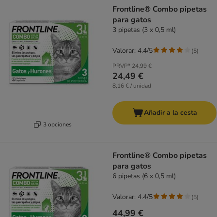
product items have been changed
Frontline® Combo pipetas
para gatos
3 pipetas (3 x 0,5 ml)
Valorar: 4.4/5
(
5
)
PRVP*
24,99 €
24,49 €
8,16 € / unidad
Añadir a la cesta
3 opciones
Frontline® Combo pipetas
para gatos
6 pipetas (6 x 0,5 ml)
Valorar: 4.4/5
(
5
)
44,99 €