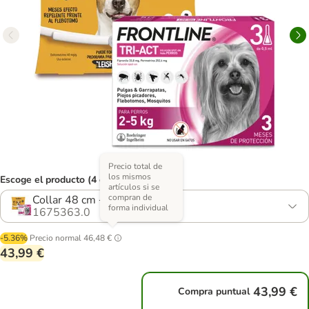
Precio total de
los mismos
Escoge el producto (4 opciones)
artículos si se
compran de
Collar 48 cm + pipetas 2-5 kg
forma individual
1675363.0
-5.36%
Precio normal
46,48 €
43,99 €
43,99 €
Compra puntual