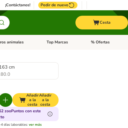
¡Contáctanos!
Pedir de nuevo
Cesta
ros animales
Top Marcas
% Ofertas
: Roedores y +
de categoria abierto: Pájaros
Menú de categoria abierto: Otros animales
Menú de categoria abie
 163 cm
80.0
Añadir
Añadir
a la
a la
cesta
cesta
62 zooPuntos con este
cto
-4 días laborables:
ver más