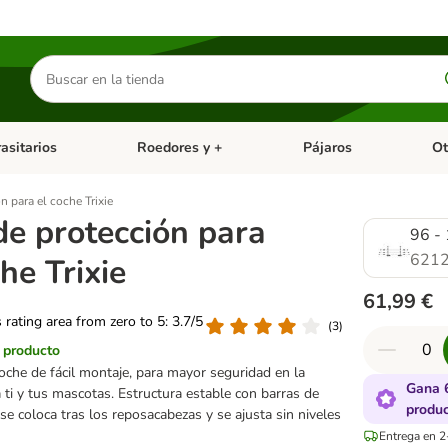
Buscar
productos
asitarios
Roedores y +
Pájaros
Ot
tegoria abierto: Dieta Vet.
Menú de categoria abierto: Antiparasitarios
Menú de categoria abierto
Menú 
n para el coche Trixie
de protección para
96 -
6212
che Trixie
61,99 €
s rating area from zero to 5: 3.7/5
(
3
)
l producto
coche de fácil montaje, para mayor seguridad en la
Gana 
a ti y tus mascotas. Estructura estable con barras de
produ
se coloca tras los reposacabezas y se ajusta sin niveles
Entrega en 2