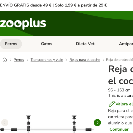
ENVÍO GRATIS desde 49 € | Solo 1,99 € a partir de 29 €
Perros
Gatos
Dieta Vet.
Antipar
Menú de categoria abierto: Perros
Menú de categoria abierto: Gatos
Menú de ca
Perros
Transportines y viaje
Rejas para el coche
Reja de protecció
Reja 
el co
96 - 163 cm
This is a star
Valora e
Reja para el 
carretera par
aluminio que 
Continuar