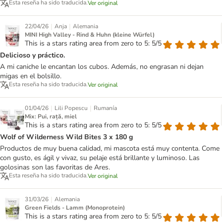
Esta reseña ha sido traducida.
Ver original
|
|
22/04/26
Anja
Alemania
MINI High Valley - Rind & Huhn (kleine Würfel)
This is a stars rating area from zero to 5: 5/5
Delicioso y práctico.
A mi caniche le encantan los cubos. Además, no engrasan ni dejan
migas en el bolsillo.
Esta reseña ha sido traducida.
Ver original
|
|
01/04/26
Lili Popescu
Rumanía
Mix: Pui, rață, miel
This is a stars rating area from zero to 5: 5/5
Wolf of Wilderness Wild Bites 3 x 180 g
Productos de muy buena calidad, mi mascota está muy contenta. Come
con gusto, es ágil y vivaz, su pelaje está brillante y luminoso. Las
golosinas son las favoritas de Ares.
Esta reseña ha sido traducida.
Ver original
|
31/03/26
Alemania
Green Fields - Lamm (Monoprotein)
This is a stars rating area from zero to 5: 5/5