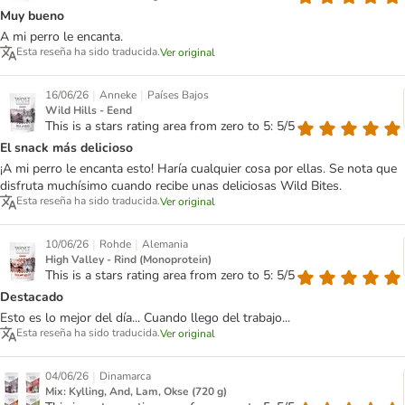
Muy bueno
A mi perro le encanta.
Esta reseña ha sido traducida.
Ver original
|
|
16/06/26
Anneke
Países Bajos
Wild Hills - Eend
This is a stars rating area from zero to 5: 5/5
El snack más delicioso
¡A mi perro le encanta esto! Haría cualquier cosa por ellas. Se nota que
disfruta muchísimo cuando recibe unas deliciosas Wild Bites.
Esta reseña ha sido traducida.
Ver original
|
|
10/06/26
Rohde
Alemania
High Valley - Rind (Monoprotein)
This is a stars rating area from zero to 5: 5/5
Destacado
Esto es lo mejor del día... Cuando llego del trabajo...
Esta reseña ha sido traducida.
Ver original
|
04/06/26
Dinamarca
Mix: Kylling, And, Lam, Okse (720 g)