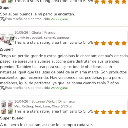
This is a stars rating area from zero to 5: 5/5
Súper
Son súper buenos, a mi perro le encantan.
Esta reseña ha sido traducida.
Ver original
|
|
10/05/26
Gloria
Francia
lot mixte : poulet, canard, agneau
This is a stars rating area from zero to 5: 5/5
¡Súper!
Tengo un perrito grande y estas golosinas le encantan; después de cada
paseo, se apresura a subirse al coche para disfrutar de sus grandes
premios. También las uso para sus ejercicios de obediencia, son
naturales igual que las latas de paté de la misma marca. Son productos
excelentes que recomiendo. Hay versiones más pequeñas para perros
medianos, igual de perfectas, ya que las comía cuando tenía 2 años.
Esta reseña ha sido traducida.
Ver original
|
|
30/04/26
Susanne Würtz
Dinamarca
Mix: Kylling, And, Lam, Okse (720 g)
This is a stars rating area from zero to 5: 5/5
Súper bueno
A mi perro le encantan, así que los compro cada vez.