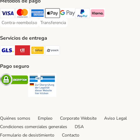
Métodos de pago
Visa Payment Method
Mastercard Payment Method
American Express Payment Method
Apple Pay Payment Method
Google Pay Payment Method
PayPal Payment Method
Klarna Payment Method
Contra-reembolso
Transferencia
Contra-reembolso Payment Method
Transferencia Payment Method
Servicios de entrega
GLS Shipping Method
CTTExpress Shipping Method
InPost Shipping Method
paack Shipping Method
Pago seguro
Security
Security
Quiénes somos
Empleo
Corporate Website
Aviso Legal
Condiciones comerciales generales
DSA
Formulario de desistimiento
Contacto