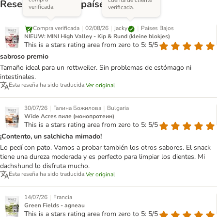
Reseñas de otros países
verificada.
verificada.
|
|
|
jacky
Compra verificada
02/08/26
Países Bajos
NIEUW: MINI High Valley - Kip & Rund (kleine blokjes)
This is a stars rating area from zero to 5: 5/5
sabroso premio
Tamaño ideal para un rottweiler. Sin problemas de estómago ni
intestinales.
Esta reseña ha sido traducida.
Ver original
|
|
30/07/26
Галина Божилова
Bulgaria
Wide Acres пиле (монопротеин)
This is a stars rating area from zero to 5: 5/5
¡Contento, un salchicha mimado!
Lo pedí con pato. Vamos a probar también los otros sabores. El snack
tiene una dureza moderada y es perfecto para limpiar los dientes. Mi
dachshund lo disfruta mucho.
Esta reseña ha sido traducida.
Ver original
|
14/07/26
Francia
Green Fields - agneau
This is a stars rating area from zero to 5: 5/5