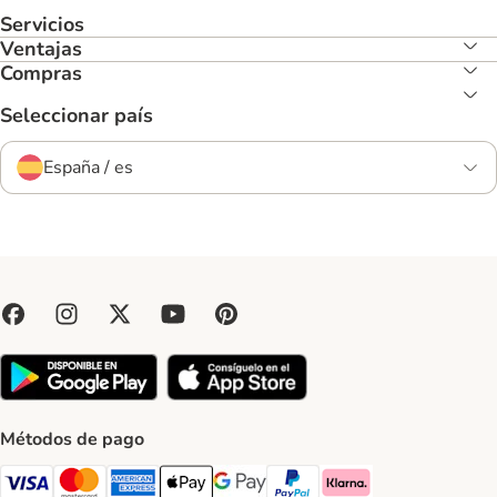
Servicios
Ventajas
Compras
Seleccionar país
España / es
Métodos de pago
Visa Payment Method
Mastercard Payment Method
American Express Payment Method
Apple Pay Payment Method
Google Pay Payment Method
PayPal Payment Method
Klarna Payment Method