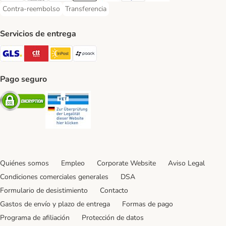
Contra-reembolso
Transferencia
Contra-reembolso Payment Method
Transferencia Payment Method
Servicios de entrega
GLS Shipping Method
CTTExpress Shipping Method
InPost Shipping Method
paack Shipping Method
Pago seguro
Security
Security
Quiénes somos
Empleo
Corporate Website
Aviso Legal
Condiciones comerciales generales
DSA
Formulario de desistimiento
Contacto
Gastos de envío y plazo de entrega
Formas de pago
Programa de afiliación
Protección de datos