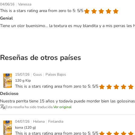
|
04/06/16
Vanessa
This is a stars rating area from zero to 5: 5/5
Genial
Tiene un olor buenisimo... la textura es muy blandita y a mis perras les
Reseñas de otros países
|
|
15/07/26
Guus
Países Bajos
120 g Kip
This is a stars rating area from zero to 5: 5/5
Delicioso
Nuestra perrita tiene 15 años y todavía puede morder bien las golosinas
Esta reseña ha sido traducida.
Ver original
|
|
04/07/26
Helena
Finlandia
kana (120 g)
This is a stars rating area from zero to 5: 5/5