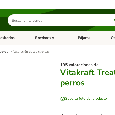
Buscar
productos
asitarios
Roedores y +
Pájaros
Ot
tegoria abierto: Dieta Vet.
Menú de categoria abierto: Antiparasitarios
Menú de categoria abierto
Menú 
 perros
Valoración de los clientes
195 valoraciones de
Vitakraft Trea
perros
Sube tu foto del producto