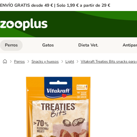
ENVÍO GRATIS desde 49 € | Solo 1,99 € a partir de 29 €
Perros
Gatos
Dieta Vet.
Antipar
Menú de categoria abierto: Perros
Menú de categoria abierto: Gatos
Menú de ca
Perros
Snacks y huesos
Light
Vitakraft Treaties Bits snacks para