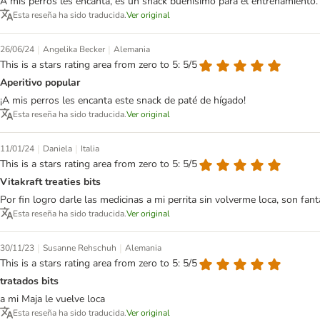
A mis perros les encanta, es un snack buenísimo para el entrenamiento.
Esta reseña ha sido traducida.
Ver original
|
|
26/06/24
Angelika Becker
Alemania
This is a stars rating area from zero to 5: 5/5
Aperitivo popular
¡A mis perros les encanta este snack de paté de hígado!
Esta reseña ha sido traducida.
Ver original
|
|
11/01/24
Daniela
Italia
This is a stars rating area from zero to 5: 5/5
Vitakraft treaties bits
Por fin logro darle las medicinas a mi perrita sin volverme loca, son fan
Esta reseña ha sido traducida.
Ver original
|
|
30/11/23
Susanne Rehschuh
Alemania
This is a stars rating area from zero to 5: 5/5
tratados bits
a mi Maja le vuelve loca
Esta reseña ha sido traducida.
Ver original