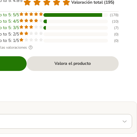
o to 5: 4.9/5
Valoración total (195)
o to 5: 5/5
(
178
)
o to 5: 4/5
(
10
)
o to 5: 3/5
(
7
)
o to 5: 2/5
(
0
)
o to 5: 1/5
(
0
)
las valoraciones
Valora el producto