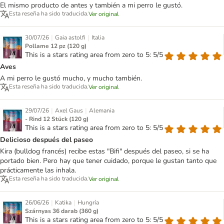
El mismo producto de antes y también a mi perro le gustó.
Esta reseña ha sido traducida.
Ver original
|
|
30/07/26
Gaia astolfi
Italia
Pollame 12 pz (120 g)
This is a stars rating area from zero to 5: 5/5
Aves
A mi perro le gustó mucho, y mucho también.
Esta reseña ha sido traducida.
Ver original
|
|
29/07/26
Axel Gaus
Alemania
- Rind 12 Stück (120 g)
This is a stars rating area from zero to 5: 5/5
Delicioso después del paseo
Kira (bulldog francés) recibe estas "Bifi" después del paseo, si se ha
portado bien. Pero hay que tener cuidado, porque le gustan tanto que
prácticamente las inhala.
Esta reseña ha sido traducida.
Ver original
|
|
26/06/26
Katika
Hungría
Szárnyas 36 darab (360 g)
This is a stars rating area from zero to 5: 5/5