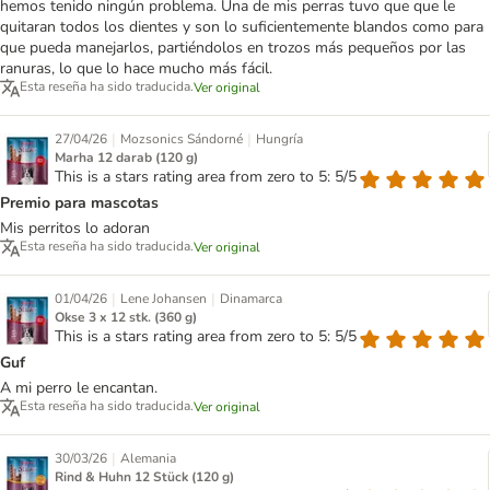
hemos tenido ningún problema. Una de mis perras tuvo que que le
quitaran todos los dientes y son lo suficientemente blandos como para
que pueda manejarlos, partiéndolos en trozos más pequeños por las
ranuras, lo que lo hace mucho más fácil.
Esta reseña ha sido traducida.
Ver original
|
|
27/04/26
Mozsonics Sándorné
Hungría
Marha 12 darab (120 g)
This is a stars rating area from zero to 5: 5/5
Premio para mascotas
Mis perritos lo adoran
Esta reseña ha sido traducida.
Ver original
|
|
01/04/26
Lene Johansen
Dinamarca
Okse 3 x 12 stk. (360 g)
This is a stars rating area from zero to 5: 5/5
Guf
A mi perro le encantan.
Esta reseña ha sido traducida.
Ver original
|
30/03/26
Alemania
Rind & Huhn 12 Stück (120 g)