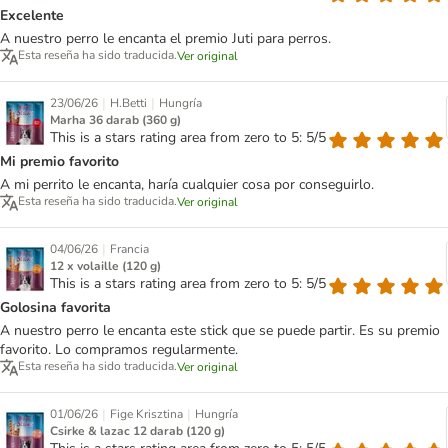
Excelente
A nuestro perro le encanta el premio Juti para perros.
Esta reseña ha sido traducida.
Ver original
|
|
23/06/26
H.Betti
Hungría
Marha 36 darab (360 g)
This is a stars rating area from zero to 5: 5/5
Mi premio favorito
A mi perrito le encanta, haría cualquier cosa por conseguirlo.
Esta reseña ha sido traducida.
Ver original
|
04/06/26
Francia
12 x volaille (120 g)
This is a stars rating area from zero to 5: 5/5
Golosina favorita
A nuestro perro le encanta este stick que se puede partir. Es su premio
favorito. Lo compramos regularmente.
Esta reseña ha sido traducida.
Ver original
|
|
01/06/26
Fige Krisztina
Hungría
Csirke & lazac 12 darab (120 g)