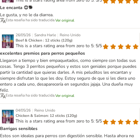
This is a stars rating area from zero to 5: 5/5
Le encanta 😊🐕
Le gusta, y no le da diarrea.
Esta reseña ha sido traducida.
Ver original
|
|
26/05/26
Sandra Harle
Reino Unido
Beef & Chicken : 12 sticks (120g)
This is a stars rating area from zero to 5: 5/5
excelentes premios para perros pequeños
Llegaron a tiempo y bien empaquetados, como siempre con todas sus
cosas. Tengo 3 perritos pequeños y estos son geniales porque puedes
partir la cantidad que quieras darles. A mis peluditos les encantan y
siempre disfrutan lo que les doy. Estoy seguro de que si les diera uno
entero a cada uno, desaparecería en segundos jajaja. Una dueña muy
feliz.
Esta reseña ha sido traducida.
Ver original
|
04/05/26
Reino Unido
Chicken & Salmon: 12 sticks (120g)
This is a stars rating area from zero to 5: 5/5
Barrigas sensibles
Estos son ideales para perros con digestión sensible. Hasta ahora no