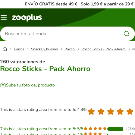
ENVÍO GRATIS desde 49 € | Solo 1,99 € a partir de 29 €
Menú
Buscar
productos
Perros
Snacks y huesos
Rocco
Rocco Sticks - Pack Ahorro
Va
260 valoraciones de
Rocco Sticks - Pack Ahorro
Sube tu foto del producto
This is a stars rating area from zero to 5: 4.8/5
This is a stars rating area from zero to 5: 5/5
(
234
)
This is a stars rating area from zero to 5: 4/5
(
11
)