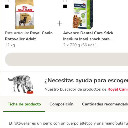
Royal Canin Rottweiler Adult
Advance Dental Care Stick Medium
Este artículo
:
Royal Canin
Advance Dental Care Stick
Rottweiler Adult
Medium Maxi snack para
12 kg
perros
2 x 720 g (56 uds.)
¿Necesitas ayuda para escoge
Nuestro buscador de productos de
Royal Cani
Ficha de producto
Composición
Cantidades recomendad
El rottweiler es un perro con un cuerpo atlético y una mandíbula f