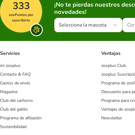
333
¡No te pierdas nuestros des
novedades!
zooPuntos por
suscribirte
Selecciona la mascota
Servicios
Ventajas
mi zooplus
zooplus Club
Contacto & FAQ
zooplus Suscripci
Gastos de envío
Programa de zoo
Magazine
Descuento para p
Club del cachorro
Programa para cr
Club del gatito
Ventajas de zoopl
Programa de afiliación
Newsletter
Sostenibilidad