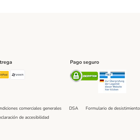
ntrega
Pago seguro
ping Method
TExpress Shipping Method
InPost Shipping Method
paack Shipping Method
Security
Securit
ndiciones comerciales generales
DSA
Formulario de desistimiento
claración de accesibilidad