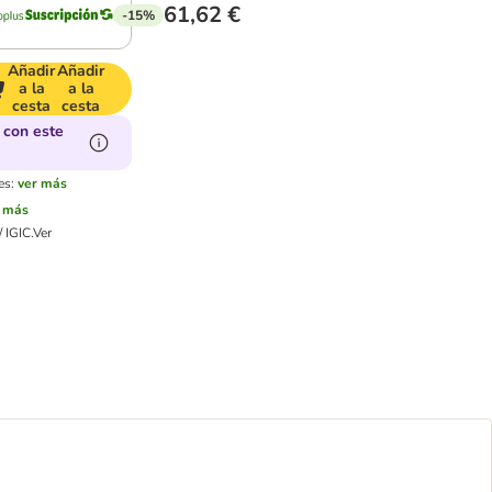
61,62 €
-15%
Añadir
Añadir
a la
a la
cesta
cesta
 con este
es:
ver más
r más
 IGIC.
Ver