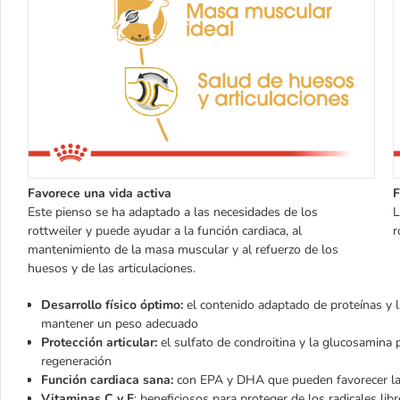
Favorece una vida activa
F
Este pienso se ha adaptado a las necesidades de los
L
rottweiler y puede ayudar a la función cardiaca, al
r
mantenimiento de la masa muscular y al refuerzo de los
huesos y de las articulaciones.
Desarrollo físico óptimo:
el contenido adaptado de proteínas y l
mantener un peso adecuado
Protección articular:
el sulfato de condroitina y la glucosamina p
regeneración
Función cardiaca sana
:
con EPA y DHA que pueden favorecer la 
Vitaminas C y E
: beneficiosos para proteger de los radicales lib