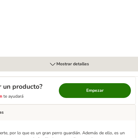
 Maxi snack para perros
Mostrar detalles
r un producto?
Empezar
n
te ayudará
as
uerte, por lo que es un gran perro guardián. Además de ello, es un