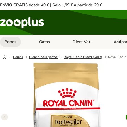
ENVÍO GRATIS desde 49 € | Solo 1,99 € a partir de 29 €
Perros
Gatos
Dieta Vet.
Antipar
Menú de categoria abierto: Perros
Menú de categoria abierto: Gatos
Menú de ca
Perros
Pienso para perros
Royal Canin Breed (Raza)
Royal Canin