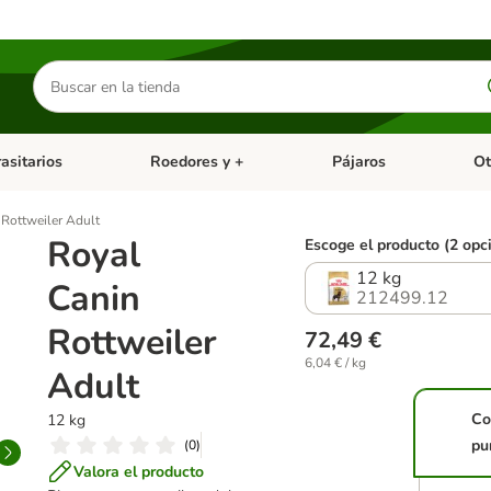
Buscar
productos
asitarios
Roedores y +
Pájaros
Ot
tegoria abierto: Dieta Vet.
Menú de categoria abierto: Antiparasitarios
Menú de categoria abierto
Menú 
 Rottweiler Adult
Royal
Escoge el producto (2 opc
12 kg
Canin
212499.12
Rottweiler
72,49 €
6,04 € / kg
Adult
Co
12 kg
pu
(
0
)
Valora el producto