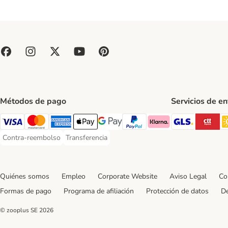
Métodos de pago
Servicios de e
GLS Ship
CT
Visa Payment Method
Mastercard Payment Method
American Express Payment Method
Apple Pay Payment Method
Google Pay Payment Method
PayPal Payment Method
Klarna Payment Method
Contra-reembolso
Transferencia
Contra-reembolso Payment Method
Transferencia Payment Method
Quiénes somos
Empleo
Corporate Website
Aviso Legal
Co
Formas de pago
Programa de afiliación
Protección de datos
De
© zooplus SE
2026