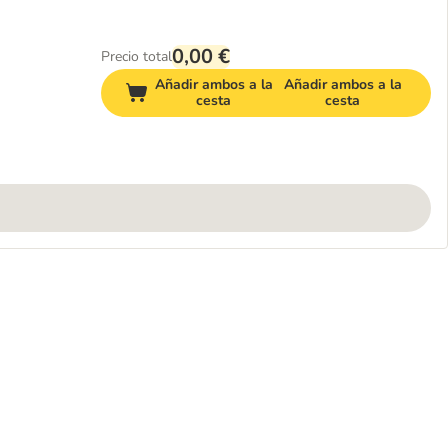
0,00 €
Precio total
Añadir ambos a la
Añadir ambos a la
cesta
cesta