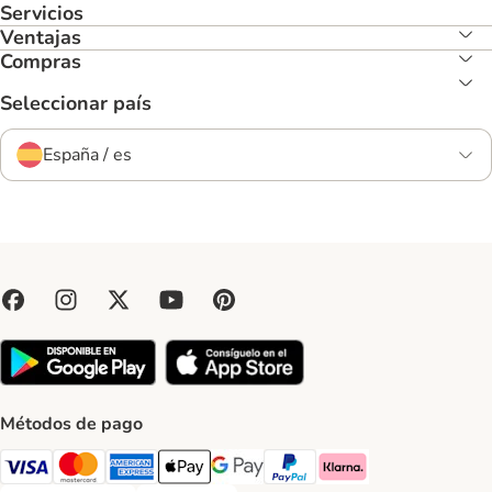
Servicios
Ventajas
Compras
Seleccionar país
España / es
Métodos de pago
Visa Payment Method
Mastercard Payment Method
American Express Payment Method
Apple Pay Payment Method
Google Pay Payment Method
PayPal Payment Method
Klarna Payment Method