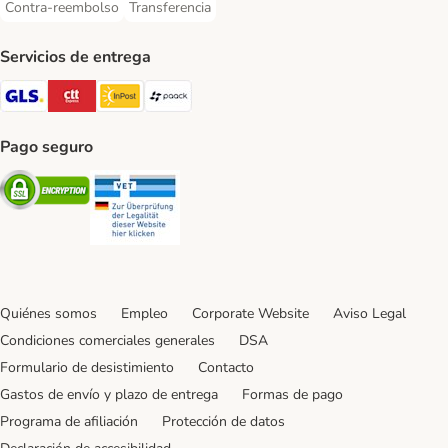
Contra-reembolso
Transferencia
Contra-reembolso Payment Method
Transferencia Payment Method
Servicios de entrega
GLS Shipping Method
CTTExpress Shipping Method
InPost Shipping Method
paack Shipping Method
Pago seguro
Security
Security
Quiénes somos
Empleo
Corporate Website
Aviso Legal
Condiciones comerciales generales
DSA
Formulario de desistimiento
Contacto
Gastos de envío y plazo de entrega
Formas de pago
Programa de afiliación
Protección de datos