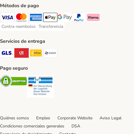
Métodos de pago
Visa Payment Method
Mastercard Payment Method
American Express Payment Method
Apple Pay Payment Method
Google Pay Payment Method
PayPal Payment Method
Klarna Payment Method
Contra-reembolso
Transferencia
Contra-reembolso Payment Method
Transferencia Payment Method
Servicios de entrega
GLS Shipping Method
CTTExpress Shipping Method
InPost Shipping Method
paack Shipping Method
Pago seguro
Security
Security
Quiénes somos
Empleo
Corporate Website
Aviso Legal
Condiciones comerciales generales
DSA