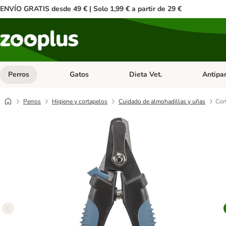
ENVÍO GRATIS desde 49 € | Solo 1,99 € a partir de 29 €
Perros
Gatos
Dieta Vet.
Antipar
Menú de categoria abierto: Perros
Menú de categoria abierto: Gatos
Menú de ca
Perros
Higiene y cortapelos
Cuidado de almohadillas y uñas
Cor