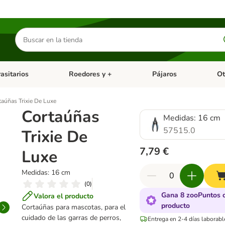
Buscar
productos
asitarios
Roedores y +
Pájaros
Ot
tegoria abierto: Dieta Vet.
Menú de categoria abierto: Antiparasitarios
Menú de categoria abierto
Menú 
taúñas Trixie De Luxe
Cortaúñas
Medidas: 16 cm
57515.0
Trixie De
7,79 €
Luxe
Medidas: 16 cm
(
0
)
Gana 8 zooPuntos 
Valora el producto
producto
Cortaúñas para mascotas, para el
cuidado de las garras de perros,
Entrega en 2-4 días laborabl