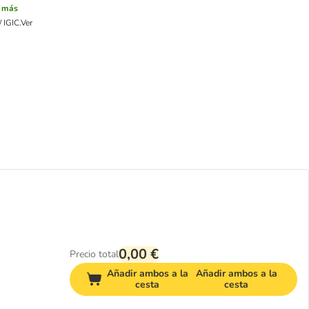
r más
 IGIC.
Ver
0,00 €
Precio total
Añadir ambos a la
Añadir ambos a la
cesta
cesta