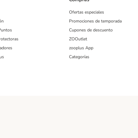
Ofertas especiales
ón
Promociones de temporada
Puntos
Cupones de descuento
rotectoras
ZOOutlet
iadores
zooplus App
us
Categorías