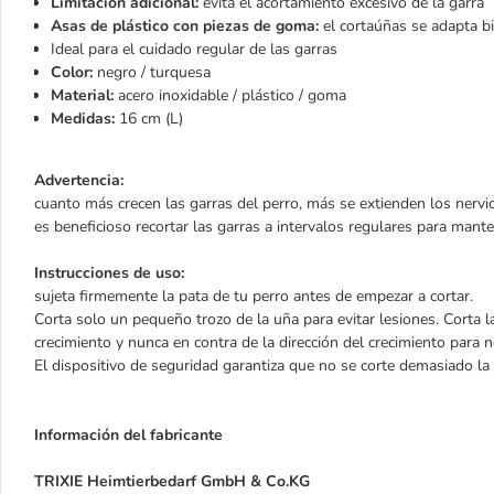
Limitación adicional:
evita el acortamiento excesivo de la garra
Asas de plástico con piezas de goma:
el cortaúñas se adapta b
Ideal para el cuidado regular de las garras
Color:
negro / turquesa
Material:
acero inoxidable / plástico / goma
Medidas:
16 cm (L)
Advertencia:
cuanto más crecen las garras del perro, más se extienden los nervio
es beneficioso recortar las garras a intervalos regulares para mant
Instrucciones de uso:
sujeta firmemente la pata de tu perro antes de empezar a cortar.
Corta solo un pequeño trozo de la uña para evitar lesiones. Corta l
crecimiento y nunca en contra de la dirección del crecimiento para 
El dispositivo de seguridad garantiza que no se corte demasiado la g
Información del fabricante
TRIXIE Heimtierbedarf GmbH & Co.KG