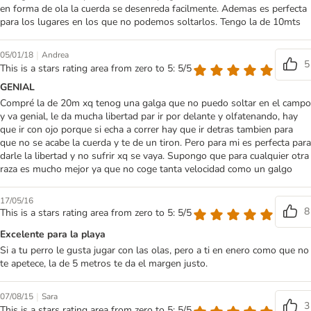
en forma de ola la cuerda se desenreda facilmente. Ademas es perfecta
para los lugares en los que no podemos soltarlos. Tengo la de 10mts
|
05/01/18
Andrea
5
This is a stars rating area from zero to 5: 5/5
GENIAL
Compré la de 20m xq tenog una galga que no puedo soltar en el campo
y va genial, le da mucha libertad par ir por delante y olfatenando, hay
que ir con ojo porque si echa a correr hay que ir detras tambien para
que no se acabe la cuerda y te de un tiron. Pero para mi es perfecta para
darle la libertad y no sufrir xq se vaya. Supongo que para cualquier otra
raza es mucho mejor ya que no coge tanta velocidad como un galgo
17/05/16
8
This is a stars rating area from zero to 5: 5/5
Excelente para la playa
Si a tu perro le gusta jugar con las olas, pero a ti en enero como que no
te apetece, la de 5 metros te da el margen justo.
|
07/08/15
Sara
3
This is a stars rating area from zero to 5: 5/5