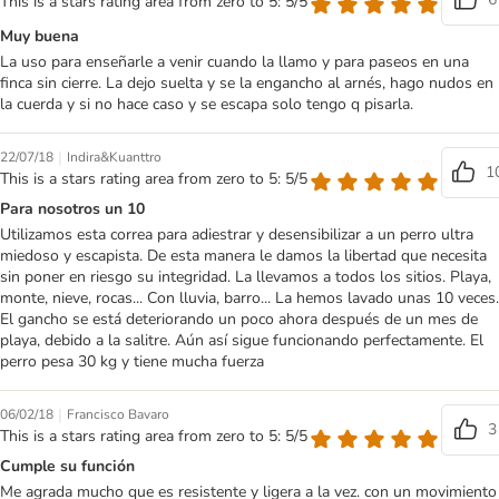
This is a stars rating area from zero to 5: 5/5
Muy buena
La uso para enseñarle a venir cuando la llamo y para paseos en una
finca sin cierre. La dejo suelta y se la engancho al arnés, hago nudos en
la cuerda y si no hace caso y se escapa solo tengo q pisarla.
|
22/07/18
Indira&Kuanttro
1
This is a stars rating area from zero to 5: 5/5
Para nosotros un 10
Utilizamos esta correa para adiestrar y desensibilizar a un perro ultra
miedoso y escapista. De esta manera le damos la libertad que necesita
sin poner en riesgo su integridad. La llevamos a todos los sitios. Playa,
monte, nieve, rocas... Con lluvia, barro... La hemos lavado unas 10 veces.
El gancho se está deteriorando un poco ahora después de un mes de
playa, debido a la salitre. Aún así sigue funcionando perfectamente. El
perro pesa 30 kg y tiene mucha fuerza
|
06/02/18
Francisco Bavaro
3
This is a stars rating area from zero to 5: 5/5
Cumple su función
Me agrada mucho que es resistente y ligera a la vez. con un movimiento