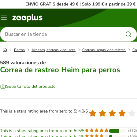
ENVÍO GRATIS desde 49 € | Solo 1,99 € a partir de 29 €
Menú
Buscar
productos
Perros
Arneses, correas y collares
Correas largas y de rastreo
Co
589 valoraciones de
Correa de rastreo Heim para perros
Sube tu foto del producto
This is a stars rating area from zero to 5: 4.0/5
This is a stars rating area from zero to 5: 5/5
(
332
)
This is a stars rating area from zero to 5: 4/5
(
106
)