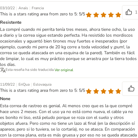
|
|
03/10/22
Anaïs
Francia
1
This is a stars rating area from zero to 5: 5/5
Resistente
La compré cuando mi perrita tenía tres meses, ahora tiene ocho, la uso
a diario y la correa sigue estando perfecta. Ha resistido los mordiscos
ocasionales y aguantó bien tirones muy fuertes e inesperados (por
ejemplo, cuando mi perra de 20 kg corre a toda velocidad y ¡pum!, la
correa se queda atascada en una esquina de la pared). También es fácil
de limpiar, lo cual es muy práctico porque se arrastra por la tierra todos
los días.
Esta reseña ha sido traducida.
Ver original
|
|
11/09/22
EriQua
Eslovaquia
This is a stars rating area from zero to 5: 5/5
None
Esta correa de rastreo es genial. Al menos creo que es la que compré
hace unos 2 meses. Con el uso ya no está como nueva, el cable ya no
es bonito ni liso, está peludo porque se roza con el suelo y otros
objetos afuera. Pero como no tiene un lazo al final (en la descripción sí
aparece, pero si lo tuviera, se lo cortaría), no se atasca. En comparación
con la correa plana, esta es más gruesa y por eso no se queda atascada