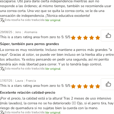
escaparse. Útil para darle cierta independencia mientras aún no
responde a las órdenes; al mismo tiempo, también se recomienda usar
una correa corta. Una vez que se quita la correa corta, se le da una
sensación de independencia. ¡Técnica educativa excelente!
Esta reseña ha sido traducida.
Ver original
|
|
29/08/25
Jens
Alemania
This is a stars rating area from zero to 5: 5/5
Súper, también para perros grandes
La correa es muy resistente. Incluso mantiene a perros más grandes "a
raya". Gracias al color, se puede ver bien incluso en la hierba alta y entre
los arbustos. Ya estoy pensando en pedir una segunda, así mi perrito
tendría aún más libertad para correr. Y yo lo tendría bajo control.
Esta reseña ha sido traducida.
Ver original
|
|
17/07/25
Laura
Francia
This is a stars rating area from zero to 5: 5/5
Excelente relación calidad-precio
¡Por el precio, la calidad está a la altura! Tras 2 meses de uso intensivo
(más lavados), la correa no se ha deteriorado 👍🏼 Ojo, si el perro tira, hay
riesgo de quemadura si no sujetas bien la cuerda con la mano.
Esta reseña ha sido traducida.
Ver original