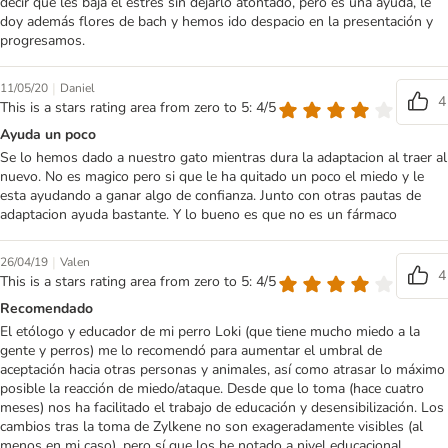
decir que les baja el estrés sin dejarlo atontado, pero es una ayuda, le
doy además flores de bach y hemos ido despacio en la presentación y
progresamos.
|
11/05/20
Daniel
4
This is a stars rating area from zero to 5: 4/5
Ayuda un poco
Se lo hemos dado a nuestro gato mientras dura la adaptacion al traer al
nuevo. No es magico pero si que le ha quitado un poco el miedo y le
esta ayudando a ganar algo de confianza. Junto con otras pautas de
adaptacion ayuda bastante. Y lo bueno es que no es un fármaco
|
26/04/19
Valen
4
This is a stars rating area from zero to 5: 4/5
Recomendado
El etólogo y educador de mi perro Loki (que tiene mucho miedo a la
gente y perros) me lo recomendó para aumentar el umbral de
aceptación hacia otras personas y animales, así como atrasar lo máximo
posible la reacción de miedo/ataque. Desde que lo toma (hace cuatro
meses) nos ha facilitado el trabajo de educación y desensibilización. Los
cambios tras la toma de Zylkene no son exageradamente visibles (al
menos en mi caso), pero sí que los he notado a nivel educacional.