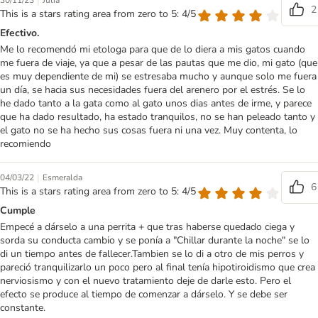
|
30/11/23
Julia
2
This is a stars rating area from zero to 5: 4/5
Efectivo.
Me lo recomendó mi etologa para que de lo diera a mis gatos cuando
me fuera de viaje, ya que a pesar de las pautas que me dio, mi gato (que
es muy dependiente de mi) se estresaba mucho y aunque solo me fuera
un día, se hacia sus necesidades fuera del arenero por el estrés. Se lo
he dado tanto a la gata como al gato unos dias antes de irme, y parece
que ha dado resultado, ha estado tranquilos, no se han peleado tanto y
el gato no se ha hecho sus cosas fuera ni una vez. Muy contenta, lo
recomiendo
|
04/03/22
Esmeralda
6
This is a stars rating area from zero to 5: 4/5
Cumple
Empecé a dárselo a una perrita + que tras haberse quedado ciega y
sorda su conducta cambio y se ponía a "Chillar durante la noche" se lo
di un tiempo antes de fallecer.Tambien se lo di a otro de mis perros y
pareció tranquilizarlo un poco pero al final tenía hipotiroidismo que crea
nerviosismo y con el nuevo tratamiento deje de darle esto. Pero el
efecto se produce al tiempo de comenzar a dárselo. Y se debe ser
constante.