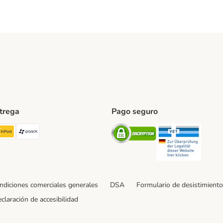
ntrega
Pago seguro
ping Method
TExpress Shipping Method
InPost Shipping Method
paack Shipping Method
Security
Securit
ndiciones comerciales generales
DSA
Formulario de desistimiento
claración de accesibilidad