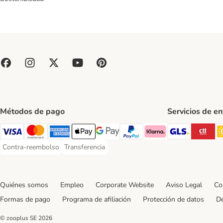
Métodos de pago
Servicios de e
GLS Ship
CT
Visa Payment Method
Mastercard Payment Method
American Express Payment Method
Apple Pay Payment Method
Google Pay Payment Method
PayPal Payment Method
Klarna Payment Method
Contra-reembolso
Transferencia
Contra-reembolso Payment Method
Transferencia Payment Method
Quiénes somos
Empleo
Corporate Website
Aviso Legal
Co
Formas de pago
Programa de afiliación
Protección de datos
De
© zooplus SE
2026