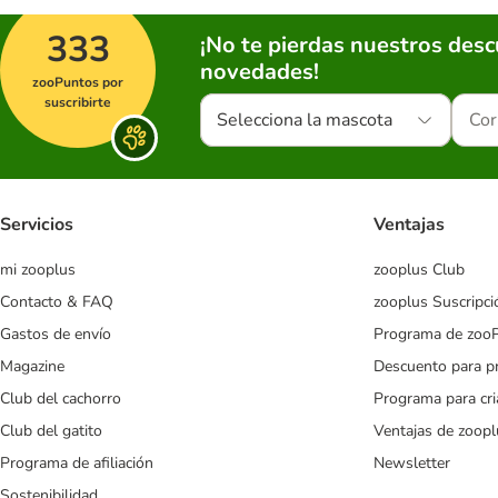
333
¡No te pierdas nuestros des
novedades!
zooPuntos por
suscribirte
Selecciona la mascota
Servicios
Ventajas
mi zooplus
zooplus Club
Contacto & FAQ
zooplus Suscripci
Gastos de envío
Programa de zoo
Magazine
Descuento para p
Club del cachorro
Programa para cr
Club del gatito
Ventajas de zoopl
Programa de afiliación
Newsletter
Sostenibilidad