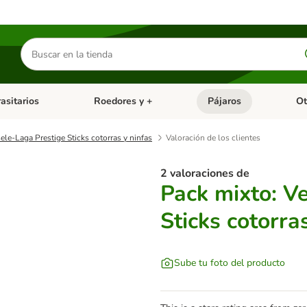
Buscar
productos
asitarios
Roedores y +
Pájaros
Ot
tegoria abierto: Dieta Vet.
Menú de categoria abierto: Antiparasitarios
Menú de categoria abierto
Menú 
ele-Laga Prestige Sticks cotorras y ninfas
Valoración de los clientes
2 valoraciones de
Pack mixto: V
Sticks cotorra
Sube tu foto del producto