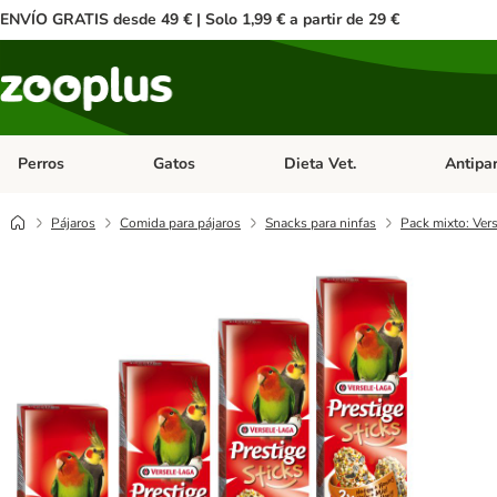
ENVÍO GRATIS desde 49 € | Solo 1,99 € a partir de 29 €
Perros
Gatos
Dieta Vet.
Antipar
Menú de categoria abierto: Perros
Menú de categoria abierto: Gatos
Menú de ca
Pájaros
Comida para pájaros
Snacks para ninfas
Pack mixto: Vers