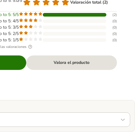
o to 5: 5.0/5
Valoración total (2)
o to 5: 5/5
(
2
)
o to 5: 4/5
(
0
)
o to 5: 3/5
(
0
)
o to 5: 2/5
(
0
)
o to 5: 1/5
(
0
)
las valoraciones
Valora el producto