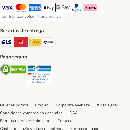
Visa Payment Method
Mastercard Payment Method
American Express Payment Method
Apple Pay Payment Method
Google Pay Payment Method
PayPal Payment Method
Klarna Payment Method
Contra-reembolso
Transferencia
Contra-reembolso Payment Method
Transferencia Payment Method
Servicios de entrega
GLS Shipping Method
CTTExpress Shipping Method
InPost Shipping Method
paack Shipping Method
Pago seguro
Security
Security
Quiénes somos
Empleo
Corporate Website
Aviso Legal
Condiciones comerciales generales
DSA
Formulario de desistimiento
Contacto
Gastos de envío y plazo de entrega
Formas de pago