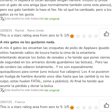
comerlo, ni siquiera lo tocan aunque tengan hambre. Incluso lo probé
con el gato de una amiga (que normalmente también come este pienso),
pero ese gato también le hace el feo. No sé qué ha cambiado, pero a los
gatos ya no les gusta.
Esta reseña ha sido traducida.
Ver original
|
|
20/08/25
Rachel
Reino Unido
This is a stars rating area from zero to 5: 1/5
A mis gatos no les gustaron nada.
A mis 4 gatos les encantan las croquetas de pollo de Applaws (puedo
oírlos haciendo saltos de locura hasta la cima de la estantería
intentando alcanzar los botes de cereales y he tenido que poner cierres
de seguridad en los armarios donde guardamos las bolsas)... Pero las
de cordero las odiaron totalmente... Y no son especialmente
quisquillosos para comer (uno incluso fue callejero). Los 4 se pusieron
en huelga de hambre durante unos días hasta que las cambié (y no les
culpo, estas huelen FATAL, como a plástico). Al final he tenido que
asumir la pérdida y donar la bolsa.
Esta reseña ha sido traducida.
Ver original
|
29/07/25
Francia
This is a stars rating area from zero to 5: 1/5