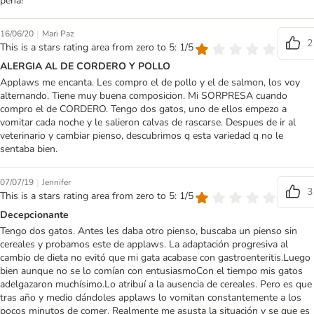
pena!
|
16/06/20
Mari Paz
2
This is a stars rating area from zero to 5: 1/5
ALERGIA AL DE CORDERO Y POLLO
Applaws me encanta. Les compro el de pollo y el de salmon, los voy
alternando. Tiene muy buena composicion. Mi SORPRESA cuando
compro el de CORDERO. Tengo dos gatos, uno de ellos empezo a
vomitar cada noche y le salieron calvas de rascarse. Despues de ir al
veterinario y cambiar pienso, descubrimos q esta variedad q no le
sentaba bien.
|
07/07/19
Jennifer
3
This is a stars rating area from zero to 5: 1/5
Decepcionante
Tengo dos gatos. Antes les daba otro pienso, buscaba un pienso sin
cereales y probamos este de applaws. La adaptación progresiva al
cambio de dieta no evitó que mi gata acabase con gastroenteritis.Luego
bien aunque no se lo comían con entusiasmoCon el tiempo mis gatos
adelgazaron muchísimo.Lo atribuí a la ausencia de cereales. Pero es que
tras año y medio dándoles applaws lo vomitan constantemente a los
pocos minutos de comer. Realmente me asusta la situación y se que es