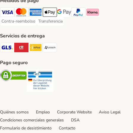
Métodos de pago
Visa Payment Method
Mastercard Payment Method
American Express Payment Method
Apple Pay Payment Method
Google Pay Payment Method
PayPal Payment Method
Klarna Payment Method
Contra-reembolso
Transferencia
Contra-reembolso Payment Method
Transferencia Payment Method
Servicios de entrega
GLS Shipping Method
CTTExpress Shipping Method
InPost Shipping Method
paack Shipping Method
Pago seguro
Security
Security
Quiénes somos
Empleo
Corporate Website
Aviso Legal
Condiciones comerciales generales
DSA
Formulario de desistimiento
Contacto