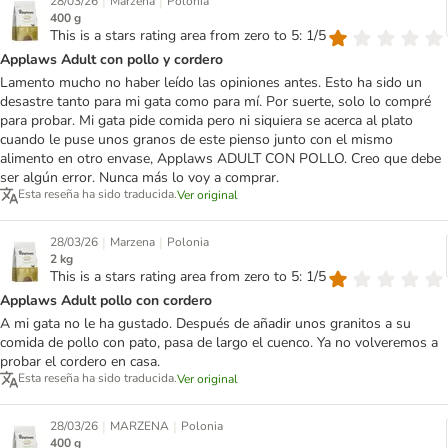
|
|
28/03/26
Marzena
Polonia
400 g
This is a stars rating area from zero to 5: 1/5
Applaws Adult con pollo y cordero
Lamento mucho no haber leído las opiniones antes. Esto ha sido un
desastre tanto para mi gata como para mí. Por suerte, solo lo compré
para probar. Mi gata pide comida pero ni siquiera se acerca al plato
cuando le puse unos granos de este pienso junto con el mismo
alimento en otro envase, Applaws ADULT CON POLLO. Creo que debe
ser algún error. Nunca más lo voy a comprar.
Esta reseña ha sido traducida.
Ver original
|
|
28/03/26
Marzena
Polonia
2 kg
This is a stars rating area from zero to 5: 1/5
Applaws Adult pollo con cordero
A mi gata no le ha gustado. Después de añadir unos granitos a su
comida de pollo con pato, pasa de largo el cuenco. Ya no volveremos a
probar el cordero en casa.
Esta reseña ha sido traducida.
Ver original
|
|
28/03/26
MARZENA
Polonia
400 g