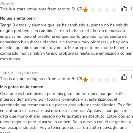
25/10/20
1
This is a stars rating area from zero to 5: 1/5
No les sienta bien
Tengo 3 gatos, y siempre que les he cambiado el pienso no ha habido
ningún problema; en cambio, éste no lo han recibido con demasiado
entusiasmo; pero el problema es que por lo que veo no les sienta de
demasiado bien (heces blandas, sin forma y muy olorosas), y hay uno
de ellos que directamente lo vomita. Me arrepiento mucho de haberlo
comprado, nunca habían tenido problemas hasta que empezaron comer
esta marca.
|
13/07/20
Sky y Kosmo
1
This is a stars rating area from zero to 5: 1/5
Mis gatos no lo comen
Creo que es buen pienso pero mis gatos no lo comen aunque estén
muertos de hambre. Son todavía jovencitos y al esterilizarlos, el
veterinario me recomendó un pienso para adultos esterilizados. Es difícil
encontrarlo sin cereales así que decidí comprar Applaws, aunque a mi
gata que murió el año pasado no le gustaba en absoluto. Estos dos son
unos tragones pero ni así se lo comen. Se lo mezclo con el de gatitos y
van escupiendo este. Voy a tener que buscar otra alternativa. ¡Es una