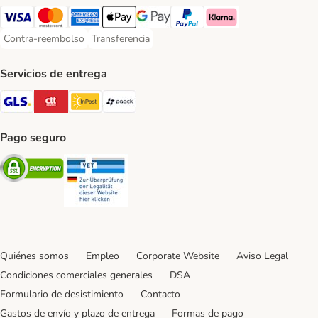
Visa Payment Method
Mastercard Payment Method
American Express Payment Method
Apple Pay Payment Method
Google Pay Payment Method
PayPal Payment Method
Klarna Payment Method
Contra-reembolso
Transferencia
Contra-reembolso Payment Method
Transferencia Payment Method
Servicios de entrega
GLS Shipping Method
CTTExpress Shipping Method
InPost Shipping Method
paack Shipping Method
Pago seguro
Security
Security
Quiénes somos
Empleo
Corporate Website
Aviso Legal
Condiciones comerciales generales
DSA
Formulario de desistimiento
Contacto
Gastos de envío y plazo de entrega
Formas de pago