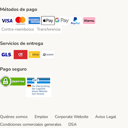
Métodos de pago
Visa Payment Method
Mastercard Payment Method
American Express Payment Method
Apple Pay Payment Method
Google Pay Payment Method
PayPal Payment Method
Klarna Payment Method
Contra-reembolso
Transferencia
Contra-reembolso Payment Method
Transferencia Payment Method
Servicios de entrega
GLS Shipping Method
CTTExpress Shipping Method
InPost Shipping Method
paack Shipping Method
Pago seguro
Security
Security
Quiénes somos
Empleo
Corporate Website
Aviso Legal
Condiciones comerciales generales
DSA