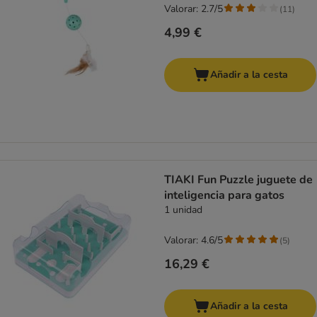
Valorar: 2.7/5
(
11
)
4,99 €
Añadir a la cesta
TIAKI Fun Puzzle juguete de
inteligencia para gatos
1 unidad
Valorar: 4.6/5
(
5
)
16,29 €
Añadir a la cesta