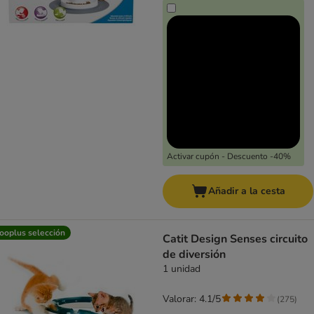
Activar cupón - Descuento -40%
Añadir a la cesta
ooplus selección
Catit Design Senses circuito
de diversión
1 unidad
Valorar: 4.1/5
(
275
)