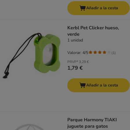
Añadir a la cesta
Kerbl Pet Clicker hueso,
verde
1 unidad
Valorar: 4/5
(
1
)
PRVP*
3,29 €
1,79 €
Añadir a la cesta
Parque Harmony TIAKI
juguete para gatos