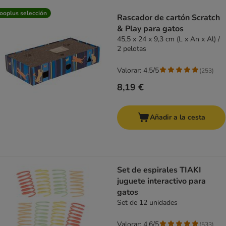
product items have been changed
ooplus selección
Rascador de cartón Scratch
& Play para gatos
45,5 x 24 x 9,3 cm (L x An x Al) /
2 pelotas
Valorar: 4.5/5
(
253
)
8,19 €
Añadir a la cesta
Set de espirales TIAKI
juguete interactivo para
gatos
Set de 12 unidades
Valorar: 4.6/5
(
533
)