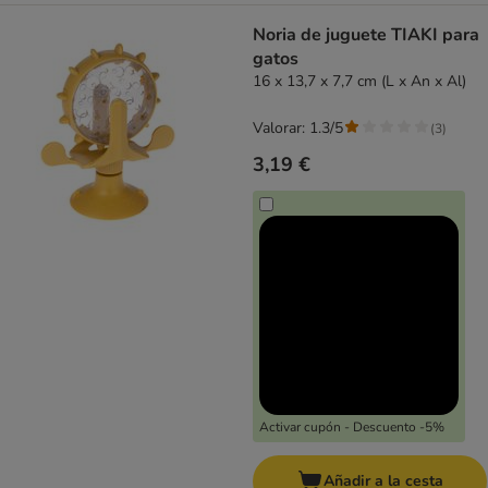
Noria de juguete TIAKI para
gatos
16 x 13,7 x 7,7 cm (L x An x Al)
Valorar: 1.3/5
(
3
)
3,19 €
Activar cupón - Descuento -5%
Añadir a la cesta