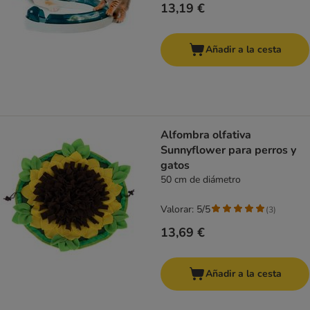
13,19 €
Añadir a la cesta
Alfombra olfativa
Sunnyflower para perros y
gatos
50 cm de diámetro
Valorar: 5/5
(
3
)
13,69 €
Añadir a la cesta