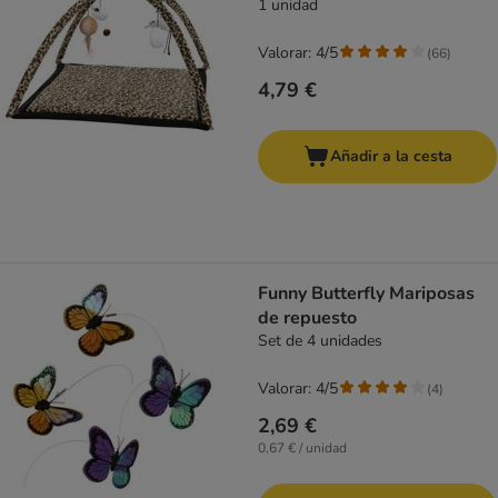
1 unidad
Valorar: 4/5
(
66
)
4,79 €
Añadir a la cesta
Funny Butterfly Mariposas
de repuesto
Set de 4 unidades
Valorar: 4/5
(
4
)
2,69 €
0,67 € / unidad