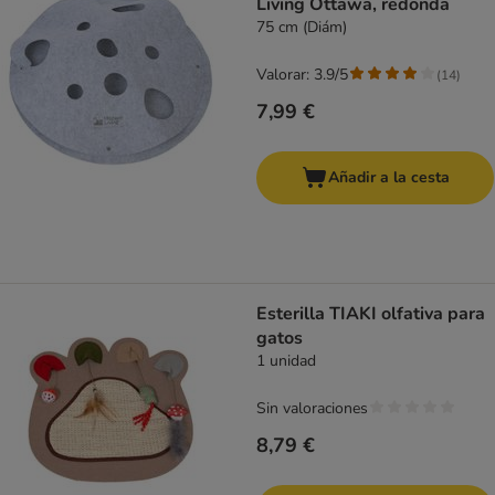
Living Ottawa, redonda
75 cm (Diám)
Valorar: 3.9/5
(
14
)
7,99 €
Añadir a la cesta
Esterilla TIAKI olfativa para
gatos
1 unidad
Sin valoraciones
8,79 €