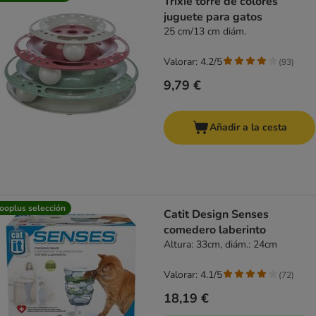
Trixie torre de colores
juguete para gatos
25 cm/13 cm diám.
Valorar: 4.2/5
(
93
)
9,79 €
Añadir a la cesta
ooplus selección
Catit Design Senses
comedero laberinto
Altura: 33cm, diám.: 24cm
Valorar: 4.1/5
(
72
)
18,19 €