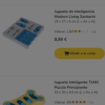
Juguete de inteligencia
Modern Living Santorini
29 x 27 x 5 cm (L x An x Al)
Valorar: 1.5/5
(
2
)
8,99 €
Añadir a la cesta
Juguete inteligente TIAKI
Puzzle Principiante
33 x 20 x 4,5 cm (L x An x Al)
Valorar: 4/5
(
1
)