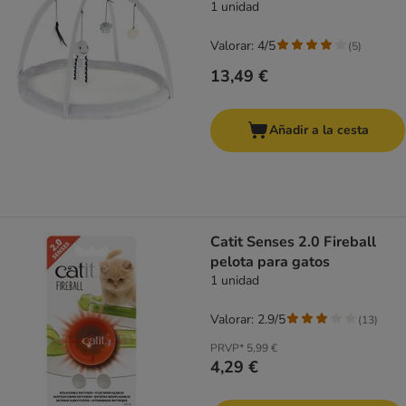
1 unidad
Valorar: 4/5
(
5
)
13,49 €
Añadir a la cesta
Catit Senses 2.0 Fireball
pelota para gatos
1 unidad
Valorar: 2.9/5
(
13
)
PRVP*
5,99 €
4,29 €