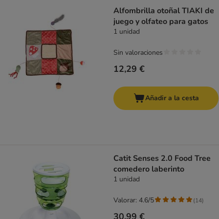
Alfombrilla otoñal TIAKI de
juego y olfateo para gatos
1 unidad
Sin valoraciones
12,29 €
Añadir a la cesta
Catit Senses 2.0 Food Tree
comedero laberinto
1 unidad
Valorar: 4.6/5
(
14
)
30,99 €