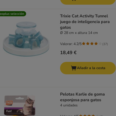
ooplus selección
Trixie Cat Activity Tunnel
juego de inteligencia para
gatos
Ø 28 cm x altura 14 cm
Valorar: 4.2/5
(
37
)
18,49 €
Añadir a la cesta
Pelotas Karlie de goma
esponjosa para gatos
4 unidades