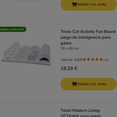
Añadir a la cesta
ooplus selección
Trixie Cat Activity Fun Board
juego de inteligencia para
gatos
30 x 40 cm
Valorar: 4.6/5
(
49
)
19,29 €
Añadir a la cesta
Túnel Modern Living
OTTAWA para gatos