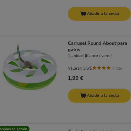
Añadir a la cesta
Carrusel Round About para
gatos
1 unidad (blanco / verde)
Valorar: 3.5/5
(
35
)
1,99 €
Añadir a la cesta
ooplus selección