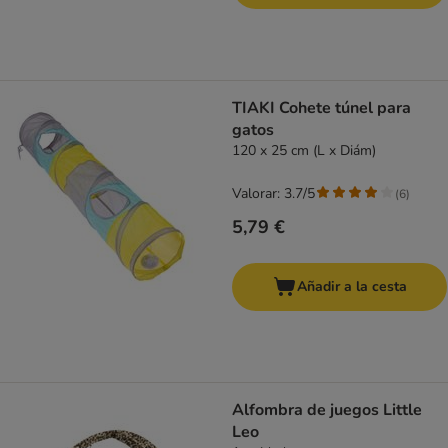
TIAKI Cohete túnel para
gatos
120 x 25 cm (L x Diám)
Valorar: 3.7/5
(
6
)
5,79 €
Añadir a la cesta
Alfombra de juegos Little
Leo