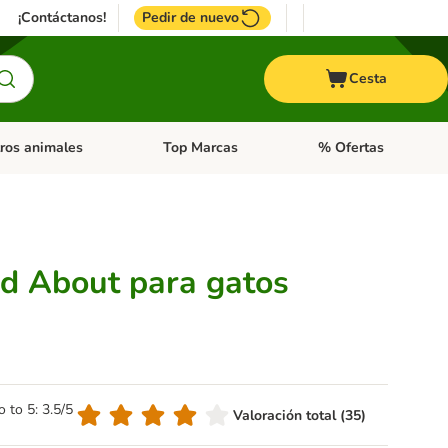
¡Contáctanos!
Pedir de nuevo
Cesta
ros animales
Top Marcas
% Ofertas
: Roedores y +
de categoria abierto: Pájaros
Menú de categoria abierto: Otros animales
Menú de categoria abie
d About para gatos
o to 5: 3.5/5
Valoración total (35)