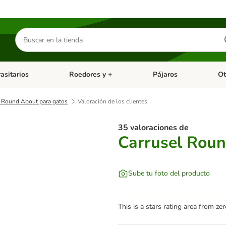
Buscar
productos
asitarios
Roedores y +
Pájaros
Ot
tegoria abierto: Dieta Vet.
Menú de categoria abierto: Antiparasitarios
Menú de categoria abierto
Menú 
l Round About para gatos
Valoración de los clientes
35 valoraciones de
Carrusel Roun
Sube tu foto del producto
This is a stars rating area from zer