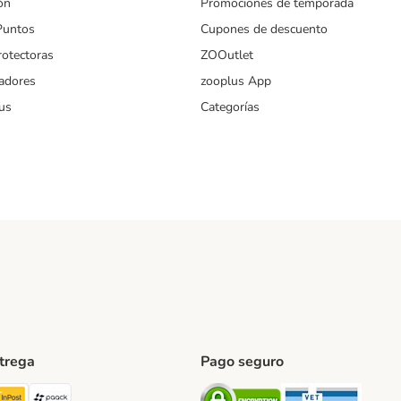
ón
Promociones de temporada
Puntos
Cupones de descuento
rotectoras
ZOOutlet
iadores
zooplus App
us
Categorías
ntrega
Pago seguro
ping Method
TExpress Shipping Method
InPost Shipping Method
paack Shipping Method
Security
Securit