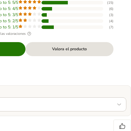
o to 5: 5/5
(
15
)
o to 5: 4/5
(
6
)
o to 5: 3/5
(
3
)
o to 5: 2/5
(
4
)
o to 5: 1/5
(
7
)
las valoraciones
Valora el producto