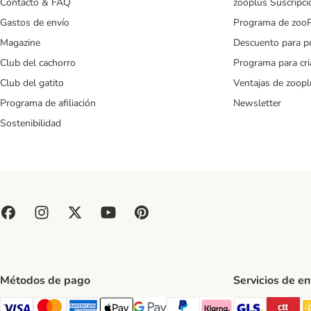
Contacto & FAQ
zooplus Suscripci
Gastos de envío
Programa de zoo
Magazine
Descuento para p
Club del cachorro
Programa para cr
Club del gatito
Ventajas de zoopl
Programa de afiliación
Newsletter
Sostenibilidad
Métodos de pago
Servicios de e
GLS Ship
CT