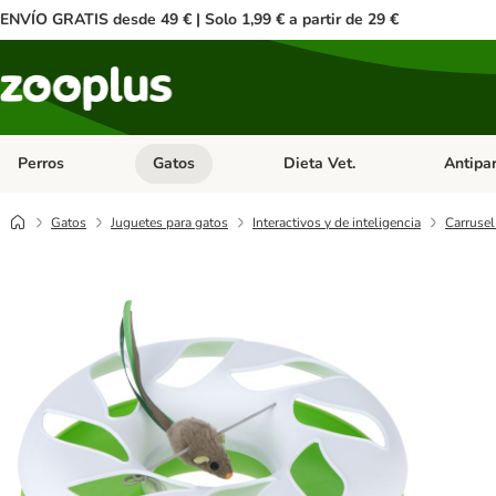
ENVÍO GRATIS desde 49 € | Solo 1,99 € a partir de 29 €
Perros
Gatos
Dieta Vet.
Antipar
Menú de categoria abierto: Perros
Menú de categoria abierto: Gatos
Menú de ca
Gatos
Juguetes para gatos
Interactivos y de inteligencia
Carruse