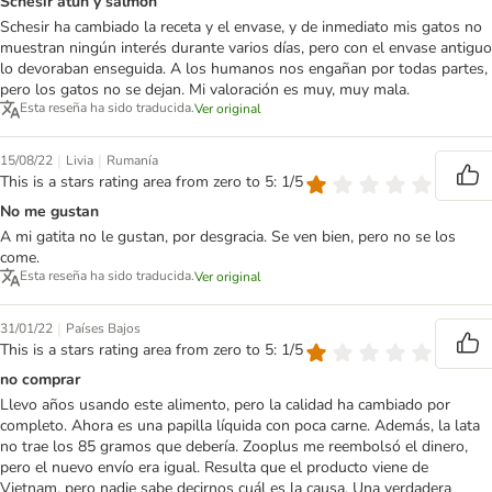
Schesir atún y salmón
Schesir ha cambiado la receta y el envase, y de inmediato mis gatos no
muestran ningún interés durante varios días, pero con el envase antiguo
lo devoraban enseguida. A los humanos nos engañan por todas partes,
pero los gatos no se dejan. Mi valoración es muy, muy mala.
Esta reseña ha sido traducida.
Ver original
|
|
15/08/22
Livia
Rumanía
This is a stars rating area from zero to 5: 1/5
No me gustan
A mi gatita no le gustan, por desgracia. Se ven bien, pero no se los
come.
Esta reseña ha sido traducida.
Ver original
|
31/01/22
Países Bajos
This is a stars rating area from zero to 5: 1/5
no comprar
Llevo años usando este alimento, pero la calidad ha cambiado por
completo. Ahora es una papilla líquida con poca carne. Además, la lata
no trae los 85 gramos que debería. Zooplus me reembolsó el dinero,
pero el nuevo envío era igual. Resulta que el producto viene de
Vietnam, pero nadie sabe decirnos cuál es la causa. Una verdadera