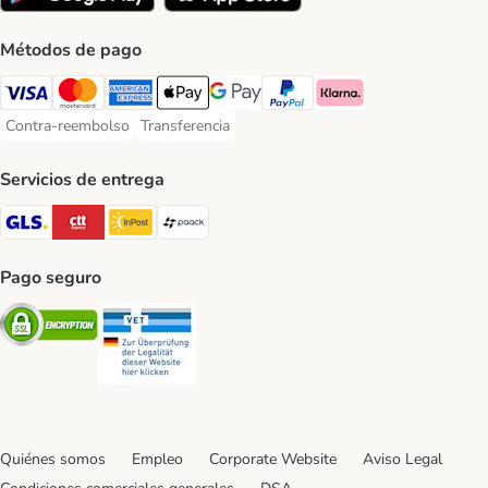
Métodos de pago
Visa Payment Method
Mastercard Payment Method
American Express Payment Method
Apple Pay Payment Method
Google Pay Payment Method
PayPal Payment Method
Klarna Payment Method
Contra-reembolso
Transferencia
Contra-reembolso Payment Method
Transferencia Payment Method
Servicios de entrega
GLS Shipping Method
CTTExpress Shipping Method
InPost Shipping Method
paack Shipping Method
Pago seguro
Security
Security
Quiénes somos
Empleo
Corporate Website
Aviso Legal