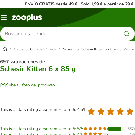
ENVÍO GRATIS desde 49 € | Solo 1,99 € a partir de 29 €
Menú
Buscar
productos
Gatos
Comida húmeda
Schesir
Schesir Kitten 6 x 85 g
Valorac
697 valoraciones de
Schesir Kitten 6 x 85 g
Sube tu foto del producto
This is a stars rating area from zero to 5: 4.6/5
This is a stars rating area from zero to 5: 5/5
(
567
)
This is a stars rating area from zero to 5: 4/5
(
48
)