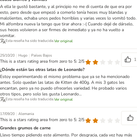
A ella le gustó bastante, y al principio no me di cuenta de que era por
esto, pero desde que empezó a comerlo tenía heces muy blandas y
malolientes, echaba unos pedos horribles y varias veces lo vomitó todo.
Mi alfombra nueva la tengo que tirar ahora :-( Cuando dejé de dárselo,
sus heces volvieron a ser firmes de inmediato y ya no ha vuelto a
vomitar.
Esta reseña ha sido traducida.
Ver original
|
|
25/10/20
Hugo
Países Bajos
1
This is a stars rating area from zero to 5: 2/5
¿Dónde están las otras latas de Leonardo?
Estoy experimentando el mismo problema que ya se ha mencionado
antes. Solo quedan las latas de Kitten de 400g. A mis 3 gatos les
encantan, pero ya no puedo ofrecerles variedad. He probado varios
otros tipos, pero solo les gusta Leonardo...
Esta reseña ha sido traducida.
Ver original
|
17/09/20
Alemania
This is a stars rating area from zero to 5: 2/5
Grandes grumos de carne
Llevo tiempo pidiendo este alimento. Por desgracia, cada vez hay más